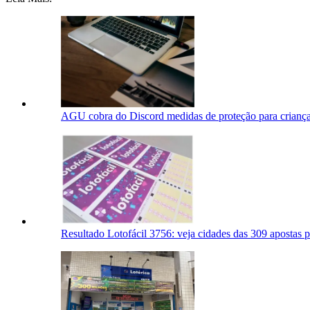
AGU cobra do Discord medidas de proteção para crianças
Resultado Lotofácil 3756: veja cidades das 309 apostas 