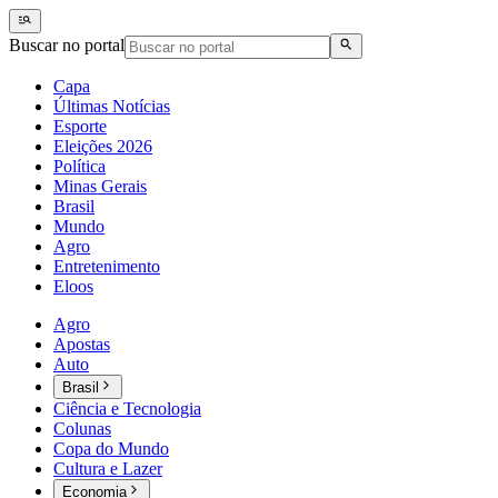
Buscar no portal
Capa
Últimas Notícias
Esporte
Eleições 2026
Política
Minas Gerais
Brasil
Mundo
Agro
Entretenimento
Eloos
Agro
Apostas
Auto
Brasil
Ciência e Tecnologia
Colunas
Copa do Mundo
Cultura e Lazer
Economia