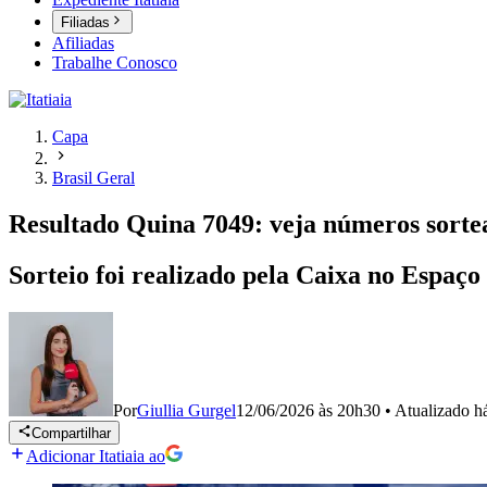
Filiadas
Afiliadas
Trabalhe Conosco
Capa
Brasil Geral
Resultado Quina 7049: veja números sorte
Sorteio foi realizado pela Caixa no Espaço 
Por
Giullia Gurgel
12/06/2026 às 20h30
•
Atualizado
h
Compartilhar
Adicionar Itatiaia ao