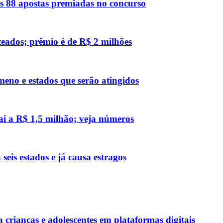
s 88 apostas premiadas no concurso
teados; prêmio é de R$ 2 milhões
meno e estados que serão atingidos
i a R$ 1,5 milhão; veja números
eis estados e já causa estragos
crianças e adolescentes em plataformas digitais