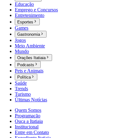
Educação
Emprego e Concursos
Entretenimento
Esportes
Games
Gastronomia
Jogos
Meio Ambiente
Mundo
Orações Itatiaia
Podcasts
Pets e Animais
Política
Saúde
Trends
Turismo
Últimas Notícias
Quem Somos
Programação
Ouça a Itatiaia
Institucional
Entre em Contato
Expediente Itatiaia