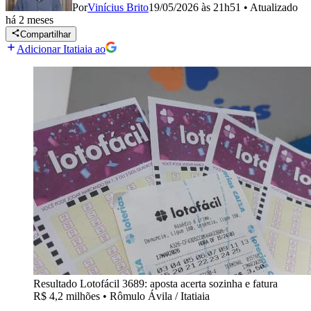
Por
Vinícius Brito
19/05/2026 às 21h51
•
Atualizado
há 2 meses
Compartilhar
Adicionar Itatiaia ao
Resultado Lotofácil 3689: aposta acerta sozinha e fatura
R$ 4,2 milhões
•
Rômulo Ávila / Itatiaia