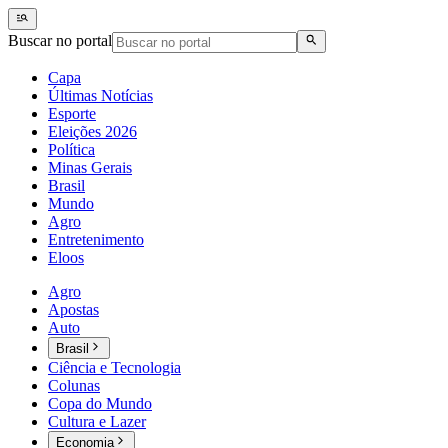
Buscar no portal
Capa
Últimas Notícias
Esporte
Eleições 2026
Política
Minas Gerais
Brasil
Mundo
Agro
Entretenimento
Eloos
Agro
Apostas
Auto
Brasil
Ciência e Tecnologia
Colunas
Copa do Mundo
Cultura e Lazer
Economia