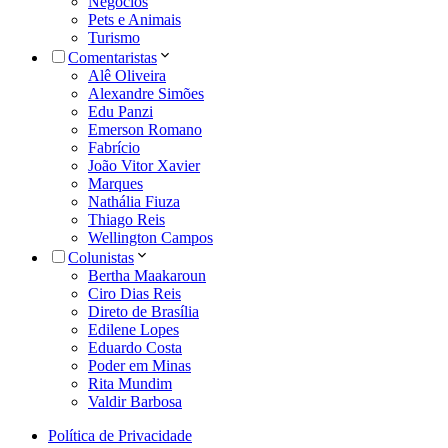
Negócios
Pets e Animais
Turismo
Comentaristas
Alê Oliveira
Alexandre Simões
Edu Panzi
Emerson Romano
Fabrício
João Vitor Xavier
Marques
Nathália Fiuza
Thiago Reis
Wellington Campos
Colunistas
Bertha Maakaroun
Ciro Dias Reis
Direto de Brasília
Edilene Lopes
Eduardo Costa
Poder em Minas
Rita Mundim
Valdir Barbosa
Política de Privacidade