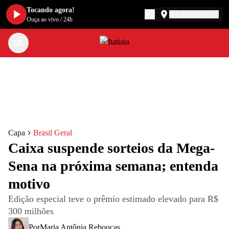
Tocando agora!
Belo Horizonte
Ouça ao vivo
/
24h
Capa
Brasil Geral
Caixa suspende sorteios da Mega-
Sena na próxima semana; entenda
motivo
Edição especial teve o prêmio estimado elevado para R$
300 milhões
Por
Maria Antônia Rebouças