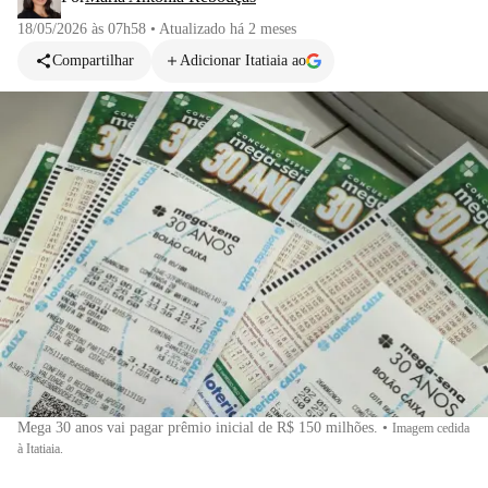
18/05/2026 às 07h58
•
Atualizado
há 2 meses
Compartilhar
Adicionar Itatiaia ao
Mega 30 anos vai pagar prêmio inicial de R$ 150 milhões.
•
Imagem cedida
à Itatiaia.