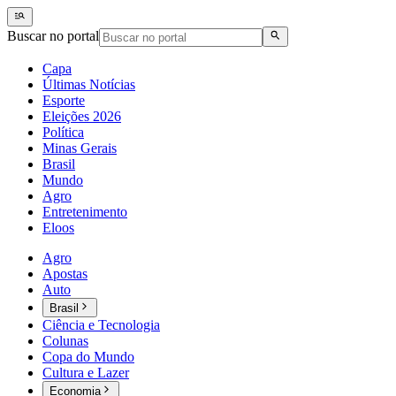
Buscar no portal
Capa
Últimas Notícias
Esporte
Eleições 2026
Política
Minas Gerais
Brasil
Mundo
Agro
Entretenimento
Eloos
Agro
Apostas
Auto
Brasil
Ciência e Tecnologia
Colunas
Copa do Mundo
Cultura e Lazer
Economia