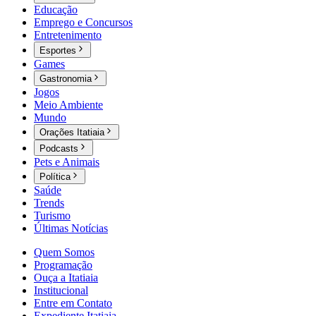
Educação
Emprego e Concursos
Entretenimento
Esportes
Games
Gastronomia
Jogos
Meio Ambiente
Mundo
Orações Itatiaia
Podcasts
Pets e Animais
Política
Saúde
Trends
Turismo
Últimas Notícias
Quem Somos
Programação
Ouça a Itatiaia
Institucional
Entre em Contato
Expediente Itatiaia