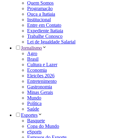
Quem Somos
Programação
Ouça a Itatiaia
Institucional
Entre em Contato
Expediente Itatiaia
Trabalhe Conosco
Lei de Igualdade Salarial
Jornalismo
Agro
Brasil
Cultura e Lazer
Economia
Eleições 2026
Entretenimento
Gastronomia
Minas Gerais
Mundo
Política
Saúde
Esportes
Basquete
Copa do Mundo
eSports
Famosos do Esporte