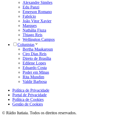
Alexandre Simões
Edu Panzi
Emerson Romano
Fabrício
João Vitor Xavier
Marques
Nathália Fiuza
Thiago Reis
Wellington Campos
Colunistas
Bertha Maakaroun
Ciro Dias Reis
Direto de Brasília
Edilene Lopes
Eduardo Costa
Poder em Minas
Rita Mundim
Valdir Barbosa
Política de Privacidade
Portal de Privacidade
Política de Cookies
Gestão de Cookies
© Rádio Itatiaia. Todos os direitos reservados.