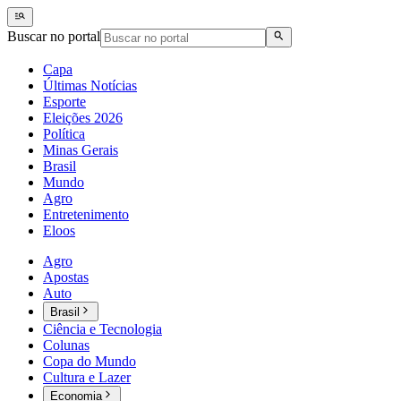
Buscar no portal
Capa
Últimas Notícias
Esporte
Eleições 2026
Política
Minas Gerais
Brasil
Mundo
Agro
Entretenimento
Eloos
Agro
Apostas
Auto
Brasil
Ciência e Tecnologia
Colunas
Copa do Mundo
Cultura e Lazer
Economia