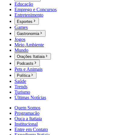
Educação
Emprego e Concursos
Entretenimento
Esportes
Games
Gastronomia
Jogos
Meio Ambiente
Mundo
Orações Itatiaia
Podcasts
Pets e Animais
Política
Saúde
Trends
Turismo
Últimas Notícias
Quem Somos
Programação
Ouça a Itatiaia
Institucional
Entre em Contato
Expediente Itatiaia