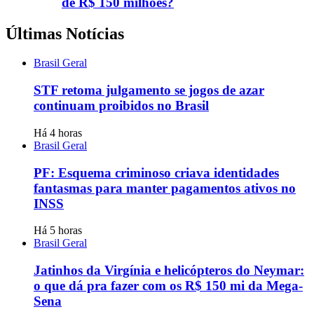
de R$ 150 milhões?
Últimas Notícias
Brasil Geral
STF retoma julgamento se jogos de azar
continuam proibidos no Brasil
Há 4 horas
Brasil Geral
PF: Esquema criminoso criava identidades
fantasmas para manter pagamentos ativos no
INSS
Há 5 horas
Brasil Geral
Jatinhos da Virgínia e helicópteros do Neymar:
o que dá pra fazer com os R$ 150 mi da Mega-
Sena