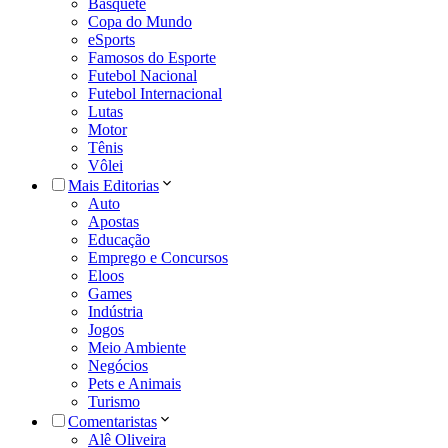
Basquete
Copa do Mundo
eSports
Famosos do Esporte
Futebol Nacional
Futebol Internacional
Lutas
Motor
Tênis
Vôlei
Mais Editorias
Auto
Apostas
Educação
Emprego e Concursos
Eloos
Games
Indústria
Jogos
Meio Ambiente
Negócios
Pets e Animais
Turismo
Comentaristas
Alê Oliveira