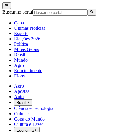
Buscar no portal
Capa
Últimas Notícias
Esporte
Eleições 2026
Política
Minas Gerais
Brasil
Mundo
Agro
Entretenimento
Eloos
Agro
Apostas
Auto
Brasil
Ciência e Tecnologia
Colunas
Copa do Mundo
Cultura e Lazer
Economia