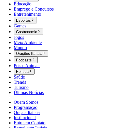
Educação
Emprego e Concursos
Entretenimento
Esportes
Games
Gastronomia
Jogos
Meio Ambiente
Mundo
Orações Itatiaia
Podcasts
Pets e Animais
Política
Saúde
Trends
Turismo
Últimas Notícias
Quem Somos
Programação
Ouça a Itatiaia
Institucional
Entre em Contato
Expediente Itatiaia