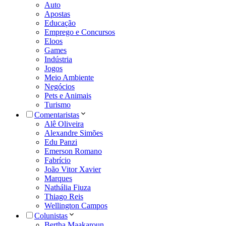
Auto
Apostas
Educação
Emprego e Concursos
Eloos
Games
Indústria
Jogos
Meio Ambiente
Negócios
Pets e Animais
Turismo
Comentaristas
Alê Oliveira
Alexandre Simões
Edu Panzi
Emerson Romano
Fabrício
João Vitor Xavier
Marques
Nathália Fiuza
Thiago Reis
Wellington Campos
Colunistas
Bertha Maakaroun