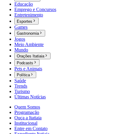
Educação
Emprego e Concursos
Entretenimento
Esportes
Games
Gastronomia
Jogos
Meio Ambiente
Mundo
Orações Itatiaia
Podcasts
Pets e Animais
Política
Saúde
Trends
Turismo
Últimas Notícias
Quem Somos
Programação
Ouça a Itatiaia
Institucional
Entre em Contato
Expediente Itatiaia