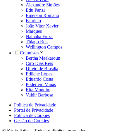
Alexandre Simões
Edu Panzi
Emerson Romano
Fabrício
João Vitor Xavier
Marques
Nathália Fiuza
Thiago Reis
Wellington Campos
Colunistas
Bertha Maakaroun
Ciro Dias Reis
Direto de Brasília
Edilene Lopes
Eduardo Costa
Poder em Minas
Rita Mundim
Valdir Barbosa
Política de Privacidade
Portal de Privacidade
Política de Cookies
Gestão de Cookies
© Rádio Itatiaia. Todos os direitos reservados.