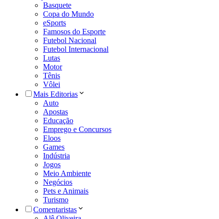
Basquete
Copa do Mundo
eSports
Famosos do Esporte
Futebol Nacional
Futebol Internacional
Lutas
Motor
Tênis
Vôlei
Mais Editorias
Auto
Apostas
Educação
Emprego e Concursos
Eloos
Games
Indústria
Jogos
Meio Ambiente
Negócios
Pets e Animais
Turismo
Comentaristas
Alê Oliveira