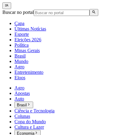
Buscar no portal
Capa
Últimas Notícias
Esporte
Eleições 2026
Política
Minas Gerais
Brasil
Mundo
Agro
Entretenimento
Eloos
Agro
Apostas
Auto
Brasil
Ciência e Tecnologia
Colunas
Copa do Mundo
Cultura e Lazer
Economia