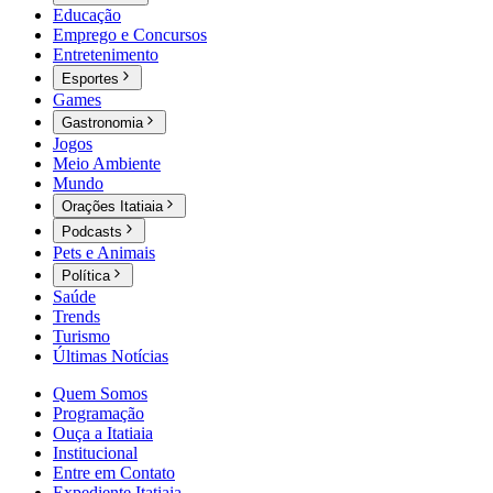
Educação
Emprego e Concursos
Entretenimento
Esportes
Games
Gastronomia
Jogos
Meio Ambiente
Mundo
Orações Itatiaia
Podcasts
Pets e Animais
Política
Saúde
Trends
Turismo
Últimas Notícias
Quem Somos
Programação
Ouça a Itatiaia
Institucional
Entre em Contato
Expediente Itatiaia