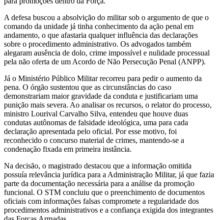
para promoções dentro da Força.
A defesa buscou a absolvição do militar sob o argumento de que o
comando da unidade já tinha conhecimento da ação penal em
andamento, o que afastaria qualquer influência das declarações
sobre o procedimento administrativo. Os advogados também
alegaram ausência de dolo, crime impossível e nulidade processual
pela não oferta de um Acordo de Não Persecução Penal (ANPP).
Já o Ministério Público Militar recorreu para pedir o aumento da
pena. O órgão sustentou que as circunstâncias do caso
demonstrariam maior gravidade da conduta e justificariam uma
punição mais severa. Ao analisar os recursos, o relator do processo,
ministro Lourival Carvalho Silva, entendeu que houve duas
condutas autônomas de falsidade ideológica, uma para cada
declaração apresentada pelo oficial. Por esse motivo, foi
reconhecido o concurso material de crimes, mantendo-se a
condenação fixada em primeira instância.
Na decisão, o magistrado destacou que a informação omitida
possuía relevância jurídica para a Administração Militar, já que fazia
parte da documentação necessária para a análise da promoção
funcional. O STM concluiu que o preenchimento de documentos
oficiais com informações falsas compromete a regularidade dos
procedimentos administrativos e a confiança exigida dos integrantes
das Forças Armadas.