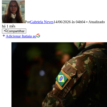
Por
Gabriela Neves
14/06/2026 às 04h04
•
Atualizado
há 1 mês
Compartilhar
Adicionar Itatiaia ao