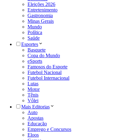
Eleições 2026
Entretenimento
Gastronomia
Minas Gerais
Mundo
Política
Saúde
Esportes
Basquete
Copa do Mundo
eSports
Famosos do Esporte
Futebol Nacional
Futebol Internacional
Lutas
Motor
Tênis
Vôlei
Mais Editorias
Auto
Apostas
Educação
Emprego e Concursos
Eloos