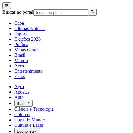
Buscar no portal
Capa
Últimas Notícias
Esporte
Eleições 2026
Política
Minas Gerais
Brasil
Mundo
Agro
Entretenimento
Eloos
Agro
Apostas
Auto
Brasil
Ciência e Tecnologia
Colunas
Copa do Mundo
Cultura e Lazer
Economia