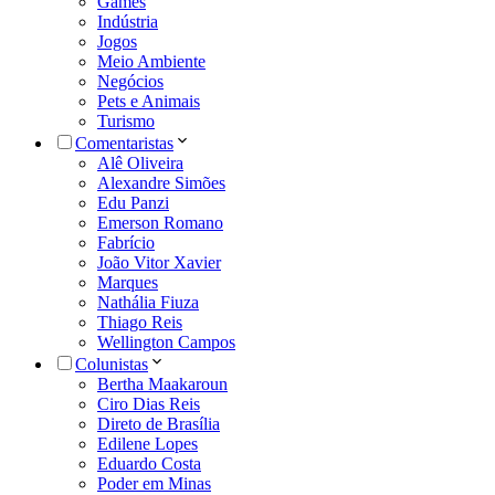
Games
Indústria
Jogos
Meio Ambiente
Negócios
Pets e Animais
Turismo
Comentaristas
Alê Oliveira
Alexandre Simões
Edu Panzi
Emerson Romano
Fabrício
João Vitor Xavier
Marques
Nathália Fiuza
Thiago Reis
Wellington Campos
Colunistas
Bertha Maakaroun
Ciro Dias Reis
Direto de Brasília
Edilene Lopes
Eduardo Costa
Poder em Minas