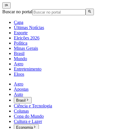
Buscar no portal
Capa
Últimas Notícias
Esporte
Eleições 2026
Política
Minas Gerais
Brasil
Mundo
Agro
Entretenimento
Eloos
Agro
Apostas
Auto
Brasil
Ciência e Tecnologia
Colunas
Copa do Mundo
Cultura e Lazer
Economia