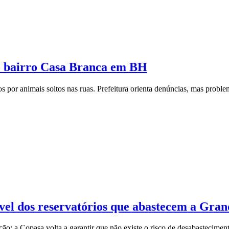
no bairro Casa Branca em BH
 por animais soltos nas ruas. Prefeitura orienta denúncias, mas proble
ível dos reservatórios que abastecem a Gra
ão; a Copasa volta a garantir que não existe o risco de desabastecimen