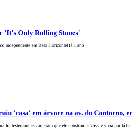
 'It's Only Rolling Stones'
isco independente em Belo Horizonte
Há 1 ano
uiu 'casa' em árvore na av. do Contorno, 
á-lo; testemunhas contaram que ele construiu a 'casa' e vivia por lá há 