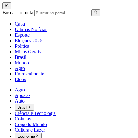
Buscar no portal
Capa
Últimas Notícias
Esporte
Eleições 2026
Política
Minas Gerais
Brasil
Mundo
Agro
Entretenimento
Eloos
Agro
Apostas
Auto
Brasil
Ciência e Tecnologia
Colunas
Copa do Mundo
Cultura e Lazer
Economia