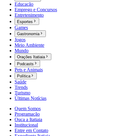
Educação
Emprego e Concursos
Entretenimento
Esportes
Games
Gastronomia
Jogos
Meio Ambiente
Mundo
Orações Itatiaia
Podcasts
Pets e Animais
Política
Saúde
Trends
Turismo
Últimas Notícias
Quem Somos
Programação
Ouça a Itatiaia
Institucional
Entre em Contato
Expediente Itatiaia