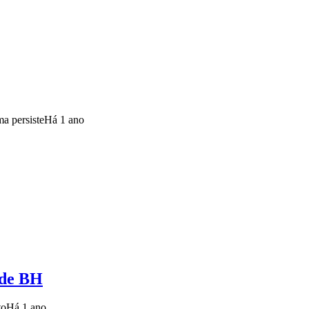
ma persiste
Há 1 ano
nde BH
to
Há 1 ano