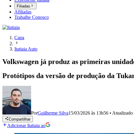
Filiadas
Afiliadas
Trabalhe Conosco
Capa
Itatiaia Auto
Volkswagen já produz as primeiras unidades
Protótipos da versão de produção da Tukan 
Por
Guilherme Silva
15/03/2026 às 13h56
•
Atualizado
Compartilhar
Adicionar Itatiaia ao