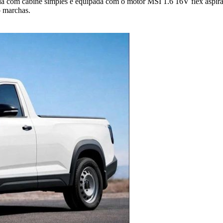
da com cabine simples e equipada com o motor MSI 1.6 16V flex aspirad
o marchas.