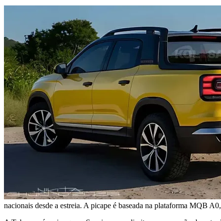
nacionais desde a estreia. A picape é baseada na plataforma MQB A0,