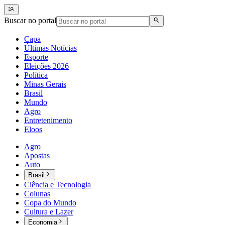
Buscar no portal
Capa
Últimas Notícias
Esporte
Eleições 2026
Política
Minas Gerais
Brasil
Mundo
Agro
Entretenimento
Eloos
Agro
Apostas
Auto
Brasil
Ciência e Tecnologia
Colunas
Copa do Mundo
Cultura e Lazer
Economia