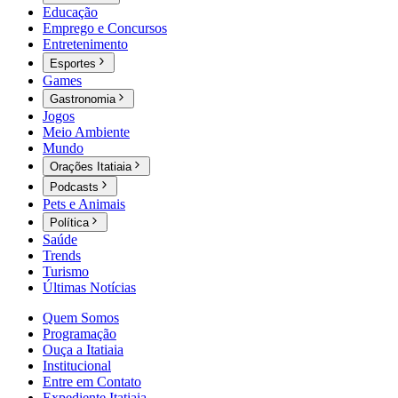
Educação
Emprego e Concursos
Entretenimento
Esportes
Games
Gastronomia
Jogos
Meio Ambiente
Mundo
Orações Itatiaia
Podcasts
Pets e Animais
Política
Saúde
Trends
Turismo
Últimas Notícias
Quem Somos
Programação
Ouça a Itatiaia
Institucional
Entre em Contato
Expediente Itatiaia