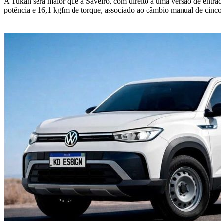
A Tukan será maior que a Saveiro, com direito a uma versão de entra
potência e 16,1 kgfm de torque, associado ao câmbio manual de cinc