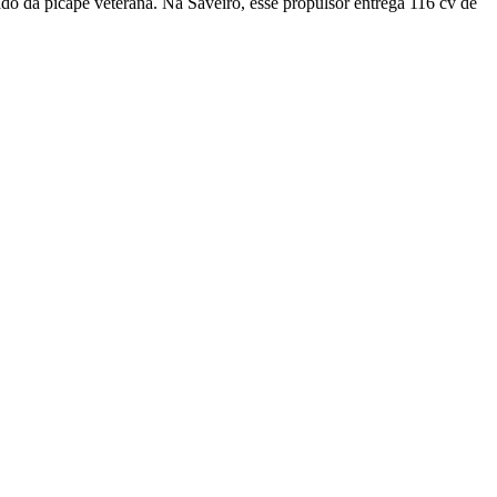
o da picape veterana. Na Saveiro, esse propulsor entrega 116 cv de