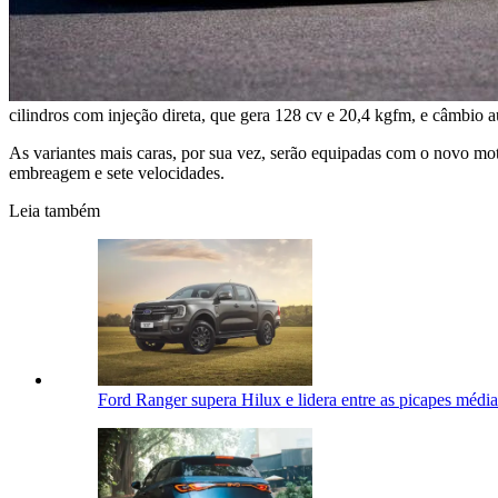
cilindros com injeção direta, que gera 128 cv e 20,4 kgfm, e câmbio 
As variantes mais caras, por sua vez, serão equipadas com o novo mo
embreagem e sete velocidades.
Leia também
Ford Ranger supera Hilux e lidera entre as picapes médi