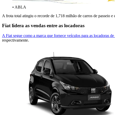
• ABLA
A frota total atingiu o recorde de 1,718 milhão de carros de passeio 
Fiat lidera as vendas entre as locadoras
A Fiat segue como a marca que fornece veículos para as locadoras de 
respectivamente.