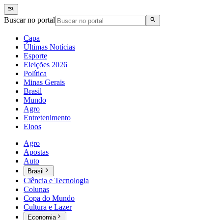
Buscar no portal
Capa
Últimas Notícias
Esporte
Eleições 2026
Política
Minas Gerais
Brasil
Mundo
Agro
Entretenimento
Eloos
Agro
Apostas
Auto
Brasil
Ciência e Tecnologia
Colunas
Copa do Mundo
Cultura e Lazer
Economia