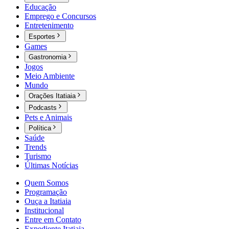
Educação
Emprego e Concursos
Entretenimento
Esportes
Games
Gastronomia
Jogos
Meio Ambiente
Mundo
Orações Itatiaia
Podcasts
Pets e Animais
Política
Saúde
Trends
Turismo
Últimas Notícias
Quem Somos
Programação
Ouça a Itatiaia
Institucional
Entre em Contato
Expediente Itatiaia