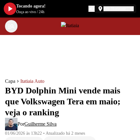
Tocando agora!
Belo Horizonte
Ouça ao vivo
/
24h
Capa
Itatiaia Auto
BYD Dolphin Mini vende mais
que Volkswagen Tera em maio;
veja o ranking
Por
Guilherme Silva
01/06/2026 às 13h22
•
Atualizado
há 2 meses