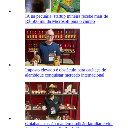
IA na pecuária: startup mineira recebe mais de
R$ 500 mil da Microsoft para o campo
Imposto elevado é obstáculo para cachaça de
alambique conquistar mercado internacional
Goiabada cascão mantém tradição familiar e vira