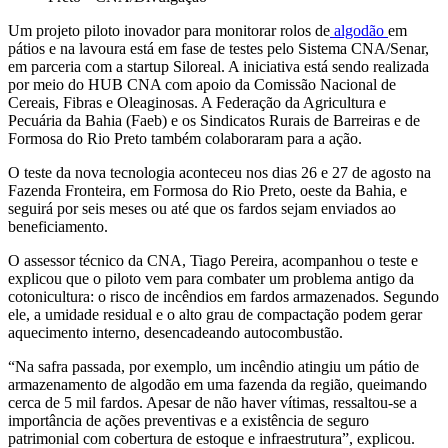
Um projeto piloto inovador para monitorar rolos de
algodão
em
pátios e na lavoura está em fase de testes pelo Sistema CNA/Senar,
em parceria com a startup Siloreal. A iniciativa está sendo realizada
por meio do HUB CNA com apoio da Comissão Nacional de
Cereais, Fibras e Oleaginosas. A Federação da Agricultura e
Pecuária da Bahia (Faeb) e os Sindicatos Rurais de Barreiras e de
Formosa do Rio Preto também colaboraram para a ação.
O teste da nova tecnologia aconteceu nos dias 26 e 27 de agosto na
Fazenda Fronteira, em Formosa do Rio Preto, oeste da Bahia, e
seguirá por seis meses ou até que os fardos sejam enviados ao
beneficiamento.
O assessor técnico da CNA, Tiago Pereira, acompanhou o teste e
explicou que o piloto vem para combater um problema antigo da
cotonicultura: o risco de incêndios em fardos armazenados. Segundo
ele, a umidade residual e o alto grau de compactação podem gerar
aquecimento interno, desencadeando autocombustão.
“Na safra passada, por exemplo, um incêndio atingiu um pátio de
armazenamento de algodão em uma fazenda da região, queimando
cerca de 5 mil fardos. Apesar de não haver vítimas, ressaltou-se a
importância de ações preventivas e a existência de seguro
patrimonial com cobertura de estoque e infraestrutura”, explicou.