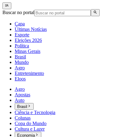
Buscar no portal
Capa
Últimas Notícias
Esporte
Eleições 2026
Política
Minas Gerais
Brasil
Mundo
Agro
Entretenimento
Eloos
Agro
Apostas
Auto
Brasil
Ciência e Tecnologia
Colunas
Copa do Mundo
Cultura e Lazer
Economia