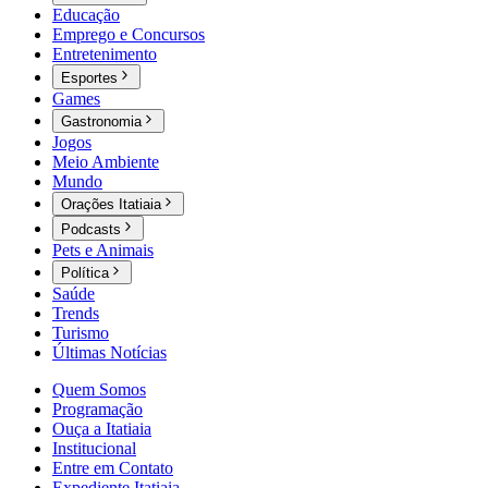
Educação
Emprego e Concursos
Entretenimento
Esportes
Games
Gastronomia
Jogos
Meio Ambiente
Mundo
Orações Itatiaia
Podcasts
Pets e Animais
Política
Saúde
Trends
Turismo
Últimas Notícias
Quem Somos
Programação
Ouça a Itatiaia
Institucional
Entre em Contato
Expediente Itatiaia