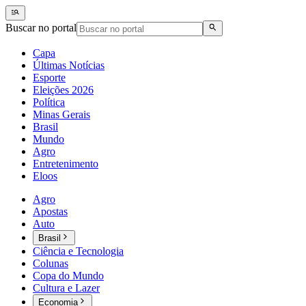
Buscar no portal
Capa
Últimas Notícias
Esporte
Eleições 2026
Política
Minas Gerais
Brasil
Mundo
Agro
Entretenimento
Eloos
Agro
Apostas
Auto
Brasil
Ciência e Tecnologia
Colunas
Copa do Mundo
Cultura e Lazer
Economia