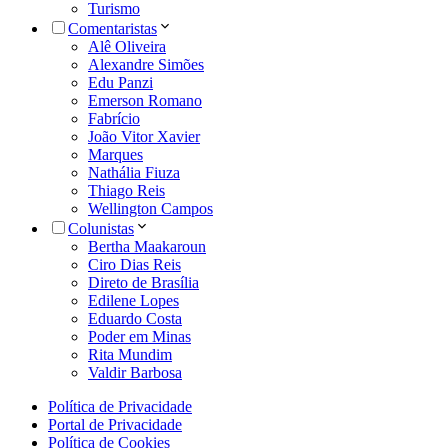
Turismo
Comentaristas
Alê Oliveira
Alexandre Simões
Edu Panzi
Emerson Romano
Fabrício
João Vitor Xavier
Marques
Nathália Fiuza
Thiago Reis
Wellington Campos
Colunistas
Bertha Maakaroun
Ciro Dias Reis
Direto de Brasília
Edilene Lopes
Eduardo Costa
Poder em Minas
Rita Mundim
Valdir Barbosa
Política de Privacidade
Portal de Privacidade
Política de Cookies