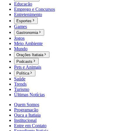
Educação
Emprego e Concursos
Entretenimento
Esportes
Games
Gastronomia
Jogos
Meio Ambiente
Mundo
Orações Itatiaia
Podcasts
Pets e Animais
Política
Saúde
Trends
Turismo
Últimas Notícias
Quem Somos
Programação
Ouça a Itatiaia
Institucional
Entre em Contato
Expediente Itatiaia