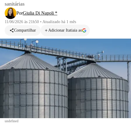
sanitárias
Por
Giulia Di Napoli *
11/06/2026 às 21h50
•
Atualizado
há 1 mês
Compartilhar
Adicionar Itatiaia ao
undefined