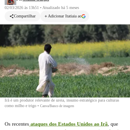
02/03/2026 às 13h51
•
Atualizado
há 5 meses
Compartilhar
Adicionar Itatiaia ao
Irã é um produtor relevante de ureia, insumo estratégico para culturas
como milho e trigo
•
Canva/Banco de imagem
Os recentes
ataques dos Estados Unidos ao Irã
, que