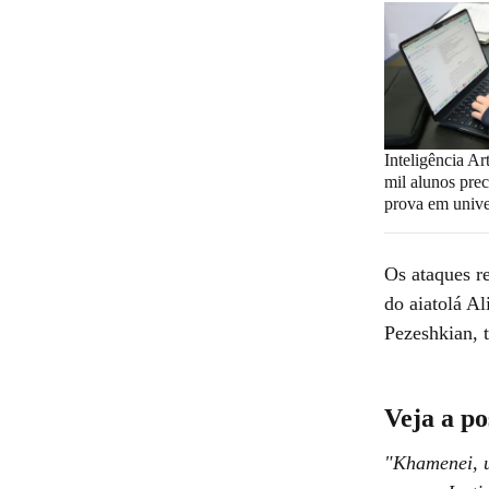
Inteligência Art
mil alunos prec
prova em unive
Os ataques r
do aiatolá A
Pezeshkian, 
Veja a p
"Khamenei, u