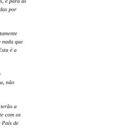
s, e para as
das por
ltamente
e nada que
Esta é a
a
ia, não
 terão a
te com os
 País de