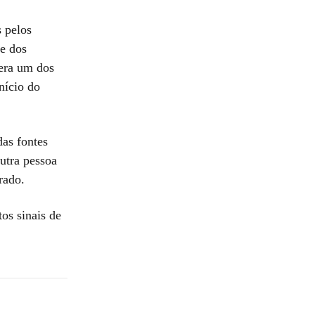
s pelos
te dos
 era um dos
nício do
as fontes
outra pessoa
rado.
os sinais de