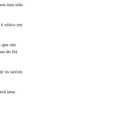
êmen tem sido
 é cético em
a que um
as do Irã
ir os navios
será uma