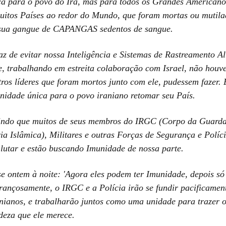
ça para o povo do Irã, mas para todos os Grandes Americano
uitos Países ao redor do Mundo, que foram mortas ou mutila
sua gangue de CAPANGAS sedentos de sangue.
paz de evitar nossa Inteligência e Sistemas de Rastreamento A
 e, trabalhando em estreita colaboração com Israel, não houv
tros líderes que foram mortos junto com ele, pudessem fazer. 
nidade única para o povo iraniano retomar seu País.
indo que muitos de seus membros do IRGC (Corpo da Guard
ia Islâmica), Militares e outras Forças de Segurança e Políc
lutar e estão buscando Imunidade de nossa parte.
e ontem à noite: 'Agora eles podem ter Imunidade, depois só
rançosamente, o IRGC e a Polícia irão se fundir pacificamen
anianos, e trabalharão juntos como uma unidade para trazer o
deza que ele merece.