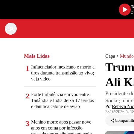
T
Ou
Mais Lidas
Capa
Mundo
Trump
Influenciador mexicano é morto a
1
tiros durante transmissão ao vivo;
Ali K
veja vídeo
Presidente d
Forte turbulência em voo entre
2
Social; aiato
Tailândia e Índia deixa 17 feridos
e danifica cabine de avião
Por
Rebeca Nic
28/02/2026 às 1
Compartilh
Menino morre após passar nove
3
anos em coma por infecção
causada por queijo contaminado