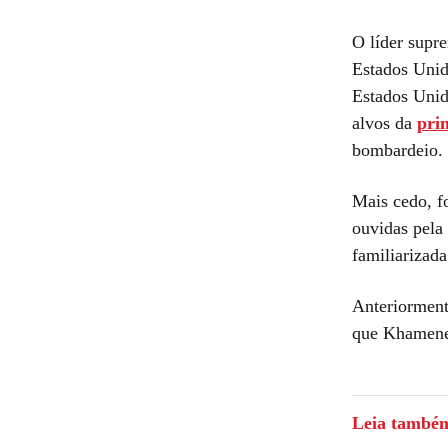
O líder supr
Estados Unido
Estados Unid
alvos da
pri
bombardeio.
Mais cedo, f
ouvidas pela 
familiarizad
Anteriorment
que Khamenei
Leia també