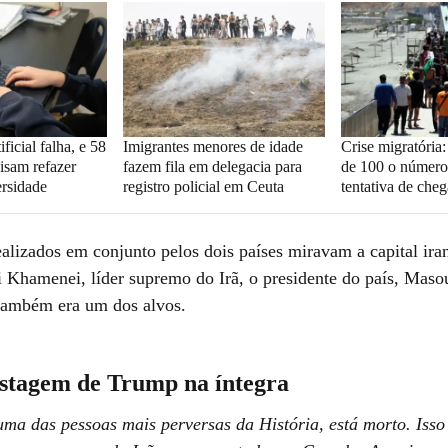
ificial falha, e 58
Imigrantes menores de idade
Crise migratória
isam refazer
fazem fila em delegacia para
de 100 o número
rsidade
registro policial em Ceuta
tentativa de che
ealizados em conjunto pelos dois países miravam a capital ir
li Khamenei, líder supremo do Irã, o presidente do país, Maso
também era um dos alvos.
ostagem de Trump na íntegra
ma das pessoas mais perversas da História, está morto. Isso