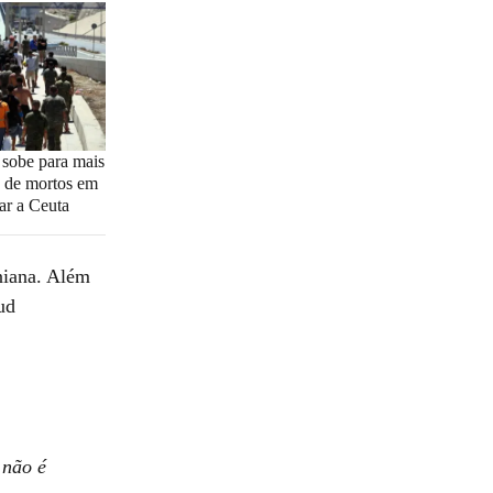
: sobe para mais
 de mortos em
gar a Ceuta
aniana. Além
ud
 não é