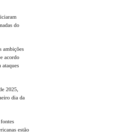
iciaram
rmadas do
as ambições
De acordo
 ataques
de 2025,
eiro dia da
fontes
ricanas estão