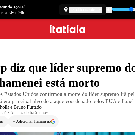
ocando agora!
Belo Horizonte
ça ao vivo
/
24h
 diz que líder supremo do
hamenei está morto
os Estados Unidos confirmou a morte do líder supremo Irã pel
lá era principal alvo de ataque coordenado pelos EUA e Israel
holls
e
Bruno Furtado
8h54
•
Atualizado
há 5 meses
ar
Adicionar Itatiaia ao