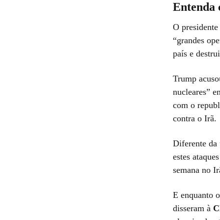
Entenda c
O presidente
“grandes ope
país e destru
Trump acusou
nucleares” e
com o republ
contra o Irã.
Diferente da
estes ataque
semana no Ir
E enquanto o
disseram à
C