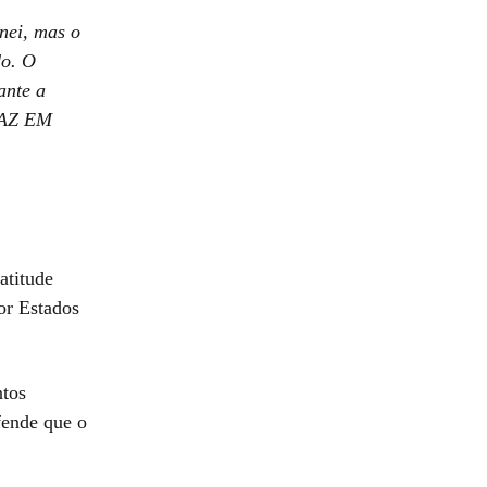
nei, mas o
do. O
ante a
 PAZ EM
atitude
or Estados
ntos
fende que o