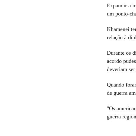
Expandir a in
um ponto-cha
Khamenei tem
relação à dip
Durante os d
acordo pudes
deveriam ser
Quando foram
de guerra am
"Os american
guerra region