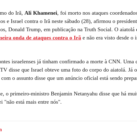
emo do Irã,
Ali Khamenei
, foi morto nos ataques coordenado
s e Israel contra o Irã neste sábado (28), afirmou o presiden
os, Donald Trump, em publicação na Truth Social. O aiatolá
meira onda de ataques contra o Irã
e não era visto desde o i
ontes israelenses já tinham confirmado a morte à CNN. Uma d
TV disse que Israel obteve uma foto do corpo do aiatolá. Já 
a com o assunto disse que um anúncio oficial está sendo prepa
e, o primeiro-ministro Benjamin Netanyahu disse que há muit
 "não está mais entre nós".
m