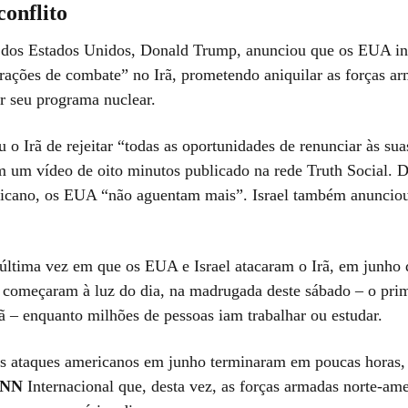
onflito
 dos Estados Unidos, Donald Trump, anunciou que os EUA in
rações de combate” no Irã, prometendo aniquilar as forças a
ir seu programa nuclear.
 o Irã de rejeitar “todas as oportunidades de renunciar às su
m um vídeo de oito minutos publicado na rede Truth Social. 
icano, os EUA “não aguentam mais”. Israel também anunciou
 última vez em que os EUA e Israel atacaram o Irã, em junho 
s começaram à luz do dia, na madrugada deste sábado – o prim
ã – enquanto milhões de pessoas iam trabalhar ou estudar.
s ataques americanos em junho terminaram em poucas horas, 
NN
Internacional que, desta vez, as forças armadas norte-ame