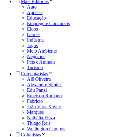
Mais Editorias
Auto
Apostas
Educação
Emprego e Concursos
Eloos
Games
Indústria
Jogos
Meio Ambiente
Negócios
Pets e Animais
Turismo
Comentaristas
Alê Oliveira
Alexandre Simões
Edu Panzi
Emerson Romano
Fabrício
João Vitor Xavier
Marques
Nathália Fiuza
Thiago Reis
Wellington Campos
Colunistas