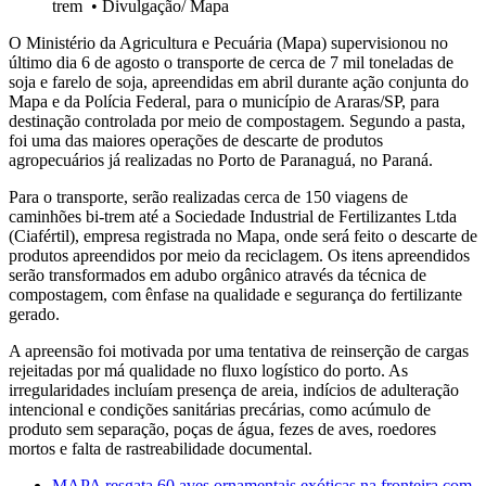
trem
•
Divulgação/ Mapa
O Ministério da Agricultura e Pecuária (Mapa) supervisionou no
último dia 6 de agosto o transporte de cerca de 7 mil toneladas de
soja e farelo de soja, apreendidas em abril durante ação conjunta do
Mapa e da Polícia Federal, para o município de Araras/SP, para
destinação controlada por meio de compostagem. Segundo a pasta,
foi uma das maiores operações de descarte de produtos
agropecuários já realizadas no Porto de Paranaguá, no Paraná.
Para o transporte, serão realizadas cerca de 150 viagens de
caminhões bi-trem até a Sociedade Industrial de Fertilizantes Ltda
(Ciafértil), empresa registrada no Mapa, onde será feito o descarte de
produtos apreendidos por meio da reciclagem. Os itens apreendidos
serão transformados em adubo orgânico através da técnica de
compostagem, com ênfase na qualidade e segurança do fertilizante
gerado.
A apreensão foi motivada por uma tentativa de reinserção de cargas
rejeitadas por má qualidade no fluxo logístico do porto. As
irregularidades incluíam presença de areia, indícios de adulteração
intencional e condições sanitárias precárias, como acúmulo de
produto sem separação, poças de água, fezes de aves, roedores
mortos e falta de rastreabilidade documental.
MAPA resgata 60 aves ornamentais exóticas na fronteira com