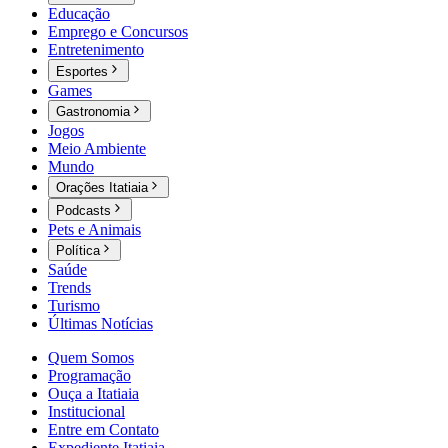
Educação
Emprego e Concursos
Entretenimento
Esportes
Games
Gastronomia
Jogos
Meio Ambiente
Mundo
Orações Itatiaia
Podcasts
Pets e Animais
Política
Saúde
Trends
Turismo
Últimas Notícias
Quem Somos
Programação
Ouça a Itatiaia
Institucional
Entre em Contato
Expediente Itatiaia