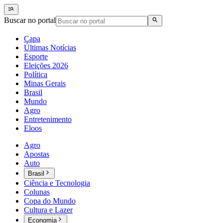
Buscar no portal
Capa
Últimas Notícias
Esporte
Eleições 2026
Política
Minas Gerais
Brasil
Mundo
Agro
Entretenimento
Eloos
Agro
Apostas
Auto
Brasil
Ciência e Tecnologia
Colunas
Copa do Mundo
Cultura e Lazer
Economia