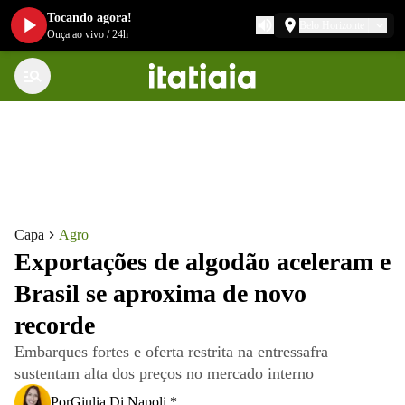
Tocando agora!
Belo Horizonte
Ouça ao vivo
/
24h
Capa
Agro
Exportações de algodão aceleram e
Brasil se aproxima de novo
recorde
Embarques fortes e oferta restrita na entressafra
sustentam alta dos preços no mercado interno
Por
Giulia Di Napoli *