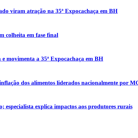
rrado viram atração na 35ª Expocachaça em BH
 colheita em fase final
ica e movimenta a 35ª Expocachaça em BH
 inflação dos alimentos liderados nacionalmente por M
 especialista explica impactos aos produtores rurais