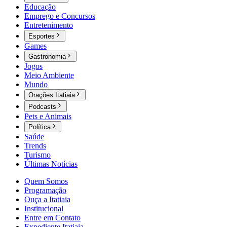
Educação
Emprego e Concursos
Entretenimento
Esportes
Games
Gastronomia
Jogos
Meio Ambiente
Mundo
Orações Itatiaia
Podcasts
Pets e Animais
Política
Saúde
Trends
Turismo
Últimas Notícias
Quem Somos
Programação
Ouça a Itatiaia
Institucional
Entre em Contato
Expediente Itatiaia