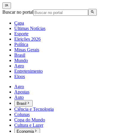
Buscar no portal
Capa
Últimas Notícias
Esporte
Eleições 2026
Política
Minas Gerais
Brasil
Mundo
Agro
Entretenimento
Eloos
Agro
Apostas
Auto
Brasil
Ciência e Tecnologia
Colunas
Copa do Mundo
Cultura e Lazer
Economia