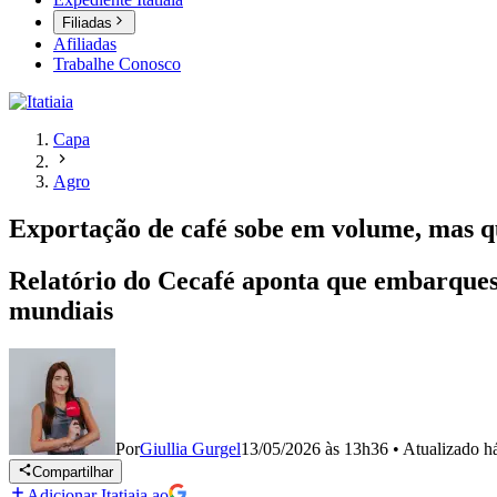
Filiadas
Afiliadas
Trabalhe Conosco
Capa
Agro
Exportação de café sobe em volume, mas qu
Relatório do Cecafé aponta que embarques
mundiais
Por
Giullia Gurgel
13/05/2026 às 13h36
•
Atualizado
h
Compartilhar
Adicionar Itatiaia ao