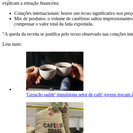
explicam a retração financeira:
Cotações internacionais: houve um recuo significativo nos pr
Mix de produtos: o volume de canéforas saltou impressionantes
compensar o valor total da fatia exportada.
"A queda da receita se justifica pelo recuo observado nas cotações int
Leia mais:
'Geração saúde' impulsiona setor de café: jovens trocam á