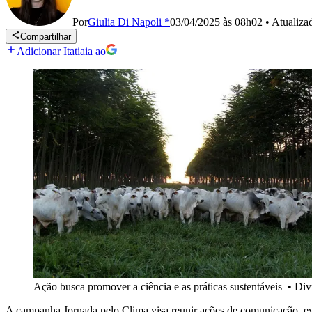
Por
Giulia Di Napoli *
03/04/2025 às 08h02
•
Atualiz
Compartilhar
Adicionar Itatiaia ao
Ação busca promover a ciência e as práticas sustentáveis
•
Div
A campanha Jornada pelo Clima visa reunir ações de comunicação, eve