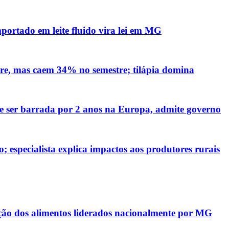
mportado em leite fluido vira lei em MG
re, mas caem 34% no semestre; tilápia domina
ve ser barrada por 2 anos na Europa, admite governo
 especialista explica impactos aos produtores rurais
ação dos alimentos liderados nacionalmente por MG