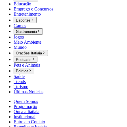
Educação
Emprego e Concursos
Entretenimento
Esportes
Games
Gastronomia
Jogos
Meio Ambiente
Mundo
Orações Itatiaia
Podcasts
Pets e Animais
Política
Saúde
Trends
Turismo
Últimas Notícias
Quem Somos
Programação
Ouça a Itatiaia
Institucional
Entre em Contato
Expediente Itatiaia