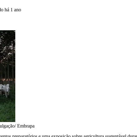
ado
há 1 ano
ulgação/ Embrapa
ntos preparatórios e uma exposição sobre agricultura sustentável dura