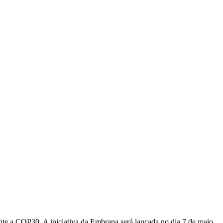
nte a COP30. A iniciativa da Embrapa será lançada no dia 7 de maio,