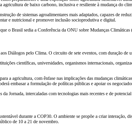
a agricultura de baixo carbono, inclusiva e resiliente à mudança do clim
rução de sistemas agroalimentares mais adaptados, capazes de reduzir 
entar e nutricional e promover inclusão socioprodutiva e digital.
 em que o Brasil sedia a Conferência da ONU sobre Mudanças Climátic
aos Diálogos pelo Clima. O circuito de sete eventos, com duração de um
tituições científicas, universidades, organismos internacionais, organ
 para a agricultura, com ênfase nas implicações das mudanças climáticas
oderá embasar a formulação de políticas públicas e apoiar os negociado
os da Jornada, intercaladas com tecnologias mais recentes e de potencial
ustentável durante a COP30. O ambiente se propõe a criar interação, di
 público de 10 a 21 de novembro.