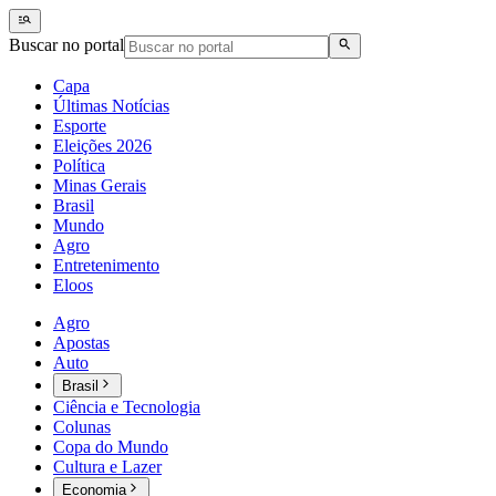
Buscar no portal
Capa
Últimas Notícias
Esporte
Eleições 2026
Política
Minas Gerais
Brasil
Mundo
Agro
Entretenimento
Eloos
Agro
Apostas
Auto
Brasil
Ciência e Tecnologia
Colunas
Copa do Mundo
Cultura e Lazer
Economia