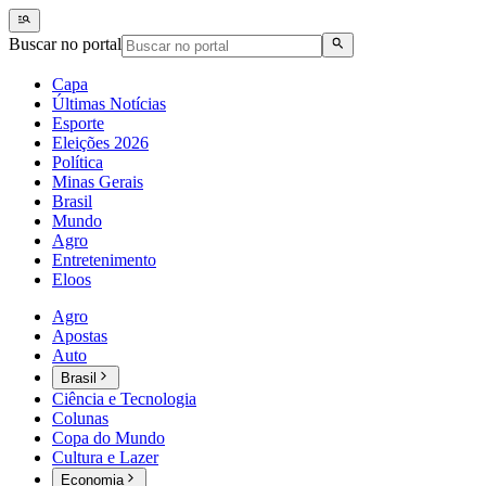
Buscar no portal
Capa
Últimas Notícias
Esporte
Eleições 2026
Política
Minas Gerais
Brasil
Mundo
Agro
Entretenimento
Eloos
Agro
Apostas
Auto
Brasil
Ciência e Tecnologia
Colunas
Copa do Mundo
Cultura e Lazer
Economia