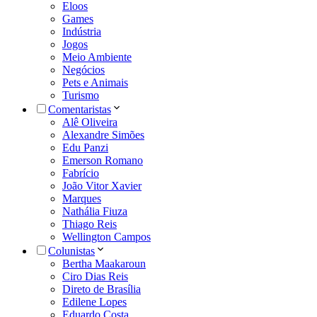
Eloos
Games
Indústria
Jogos
Meio Ambiente
Negócios
Pets e Animais
Turismo
Comentaristas
Alê Oliveira
Alexandre Simões
Edu Panzi
Emerson Romano
Fabrício
João Vitor Xavier
Marques
Nathália Fiuza
Thiago Reis
Wellington Campos
Colunistas
Bertha Maakaroun
Ciro Dias Reis
Direto de Brasília
Edilene Lopes
Eduardo Costa