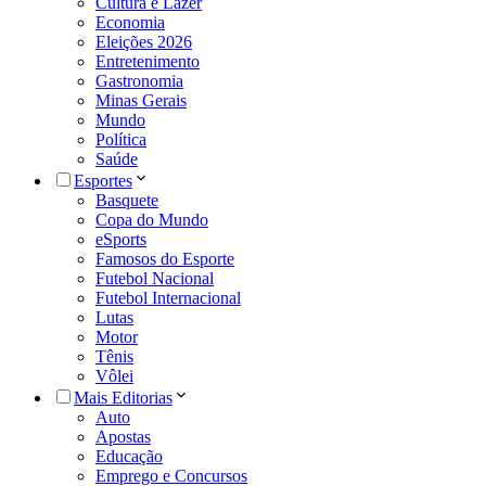
Cultura e Lazer
Economia
Eleições 2026
Entretenimento
Gastronomia
Minas Gerais
Mundo
Política
Saúde
Esportes
Basquete
Copa do Mundo
eSports
Famosos do Esporte
Futebol Nacional
Futebol Internacional
Lutas
Motor
Tênis
Vôlei
Mais Editorias
Auto
Apostas
Educação
Emprego e Concursos