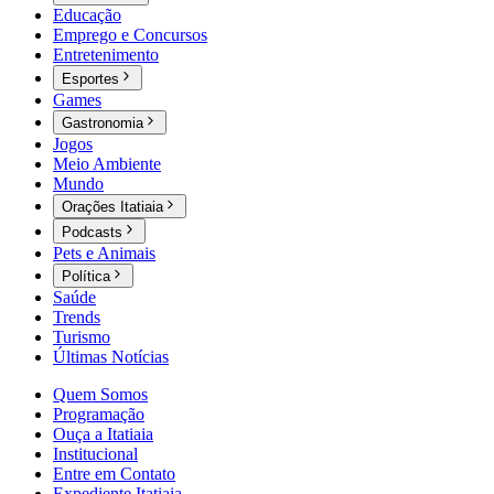
Educação
Emprego e Concursos
Entretenimento
Esportes
Games
Gastronomia
Jogos
Meio Ambiente
Mundo
Orações Itatiaia
Podcasts
Pets e Animais
Política
Saúde
Trends
Turismo
Últimas Notícias
Quem Somos
Programação
Ouça a Itatiaia
Institucional
Entre em Contato
Expediente Itatiaia