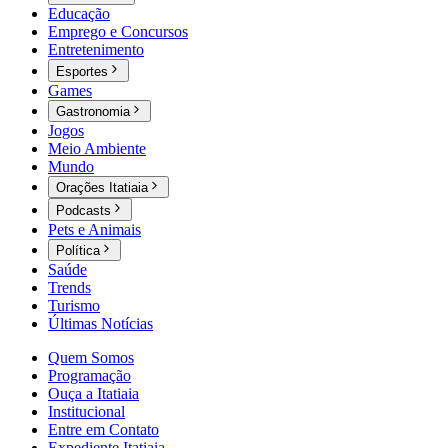
Educação
Emprego e Concursos
Entretenimento
Esportes
Games
Gastronomia
Jogos
Meio Ambiente
Mundo
Orações Itatiaia
Podcasts
Pets e Animais
Política
Saúde
Trends
Turismo
Últimas Notícias
Quem Somos
Programação
Ouça a Itatiaia
Institucional
Entre em Contato
Expediente Itatiaia