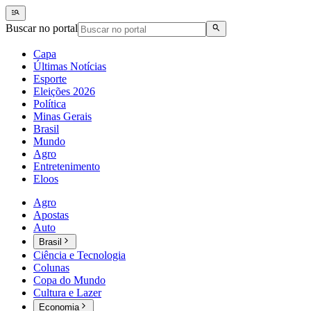
Buscar no portal
Capa
Últimas Notícias
Esporte
Eleições 2026
Política
Minas Gerais
Brasil
Mundo
Agro
Entretenimento
Eloos
Agro
Apostas
Auto
Brasil
Ciência e Tecnologia
Colunas
Copa do Mundo
Cultura e Lazer
Economia