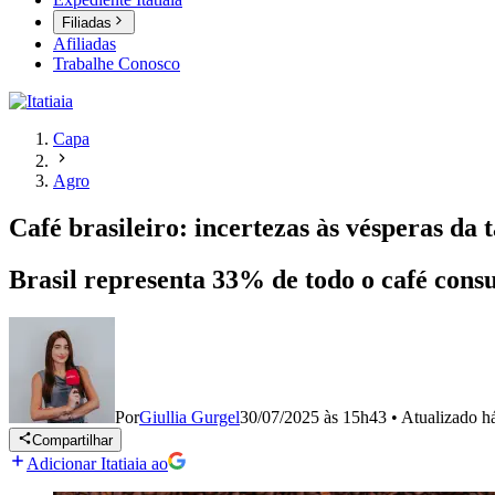
Filiadas
Afiliadas
Trabalhe Conosco
Capa
Agro
Café brasileiro: incertezas às vésperas da
Brasil representa 33% de todo o café cons
Por
Giullia Gurgel
30/07/2025 às 15h43
•
Atualizado
h
Compartilhar
Adicionar Itatiaia ao