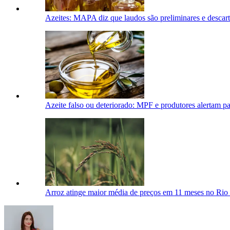
Azeites: MAPA diz que laudos são preliminares e descart
Azeite falso ou deteriorado: MPF e produtores alertam pa
Arroz atinge maior média de preços em 11 meses no Rio