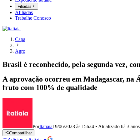
Filiadas
Afiliadas
Trabalhe Conosco
Capa
Agro
Brasil é reconhecido, pela segunda vez, c
A aprovação ocorreu em Madagascar, na Áfr
fruto com 100% de qualidade
Por
Itatiaia
19/06/2023 às 15h24
•
Atualizado
há 3 anos
Compartilhar
Adicionar Itatiaia ao