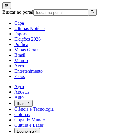
Buscar no portal
Capa
Últimas Notícias
Esporte
Eleições 2026
Política
Minas Gerais
Brasil
Mundo
Agro
Entretenimento
Eloos
Agro
Apostas
Auto
Brasil
Ciência e Tecnologia
Colunas
Copa do Mundo
Cultura e Lazer
Economia