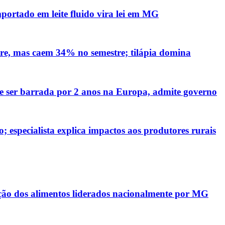
mportado em leite fluido vira lei em MG
re, mas caem 34% no semestre; tilápia domina
ve ser barrada por 2 anos na Europa, admite governo
 especialista explica impactos aos produtores rurais
ação dos alimentos liderados nacionalmente por MG