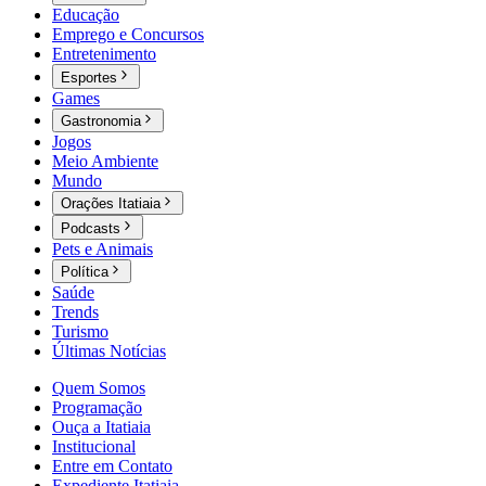
Educação
Emprego e Concursos
Entretenimento
Esportes
Games
Gastronomia
Jogos
Meio Ambiente
Mundo
Orações Itatiaia
Podcasts
Pets e Animais
Política
Saúde
Trends
Turismo
Últimas Notícias
Quem Somos
Programação
Ouça a Itatiaia
Institucional
Entre em Contato
Expediente Itatiaia