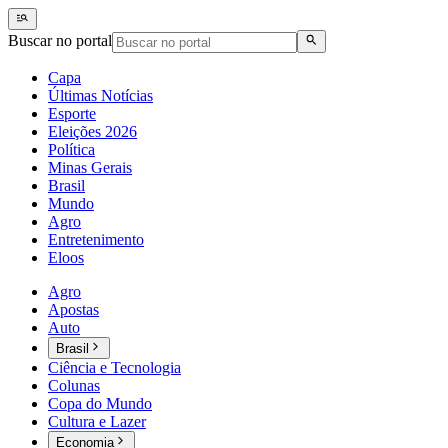
Buscar no portal
Capa
Últimas Notícias
Esporte
Eleições 2026
Política
Minas Gerais
Brasil
Mundo
Agro
Entretenimento
Eloos
Agro
Apostas
Auto
Brasil
Ciência e Tecnologia
Colunas
Copa do Mundo
Cultura e Lazer
Economia