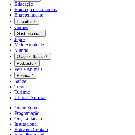
Educação
Emprego e Concursos
Entretenimento
Esportes
Games
Gastronomia
Jogos
Meio Ambiente
Mundo
Orações Itatiaia
Podcasts
Pets e Animais
Política
Saúde
Trends
Turismo
Últimas Notícias
Quem Somos
Programação
Ouça a Itatiaia
Institucional
Entre em Contato
Expediente Itatiaia