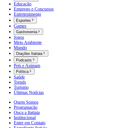
Educação
Emprego e Concursos
Entretenimento
Esportes
Games
Gastronomia
Jogos
Meio Ambiente
Mundo
Orações Itatiaia
Podcasts
Pets e Animais
Política
Saúde
Trends
Turismo
Últimas Notícias
Quem Somos
Programação
Ouça a Itatiaia
Institucional
Entre em Contato
Expediente Itatiaia