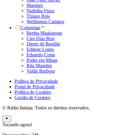
Marques
Nathália Fiuza
Thiago Reis
Wellington Campos
Colunistas
Bertha Maakaroun
Ciro Dias Reis
Direto de Brasília
Edilene Lopes
Eduardo Costa
Poder em Minas
Rita Mundim
Valdir Barbosa
Política de Privacidade
Portal de Privacidade
Política de Cookies
Gestão de Cookies
© Rádio Itatiaia. Todos os direitos reservados.
Tocando agora!
Ouça ao vivo
/
24h