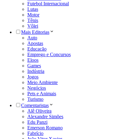
Futebol Internacional
Lutas
Motor
Tênis
Vôlei
Mais Editorias
Auto
Apostas
Educação
Emprego e Concursos
Eloos
Games
Indústria
Jogos
Meio Ambiente
Negócios
Pets e Animais
Turismo
Comentaristas
Alê Oliveira
Alexandre Simões
Edu Panzi
Emerson Romano
Fabrício
João Vitor Xavier