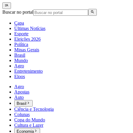
Buscar no portal
Capa
Últimas Notícias
Esporte
Eleições 2026
Política
Minas Gerais
Brasil
Mundo
Agro
Entretenimento
Eloos
Agro
Apostas
Auto
Brasil
Ciência e Tecnologia
Colunas
Copa do Mundo
Cultura e Lazer
Economia