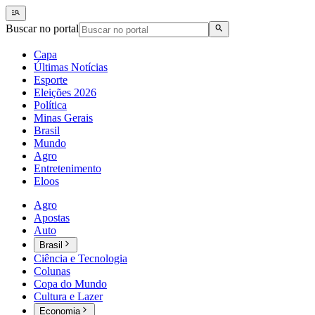
Buscar no portal
Capa
Últimas Notícias
Esporte
Eleições 2026
Política
Minas Gerais
Brasil
Mundo
Agro
Entretenimento
Eloos
Agro
Apostas
Auto
Brasil
Ciência e Tecnologia
Colunas
Copa do Mundo
Cultura e Lazer
Economia