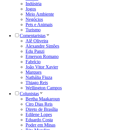
Indústria
Jogos
Meio Ambiente
Negócios
Pets e Animais
Turismo
Comentaristas
Alê Oliveira
Alexandre Simões
Edu Panzi
Emerson Romano
Fabrício
João Vitor Xavier
Marques
Nathália Fiuza
Thiago Reis
Wellington Campos
Colunistas
Bertha Maakaroun
Ciro Dias Reis
Direto de Brasília
Edilene Lopes
Eduardo Costa
Poder em Minas