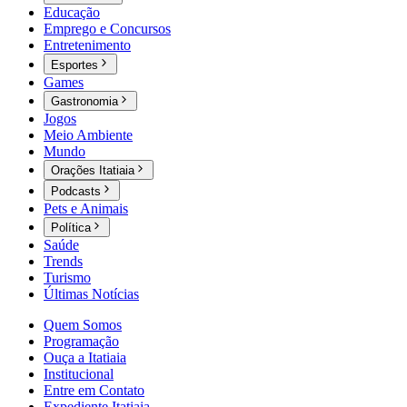
Educação
Emprego e Concursos
Entretenimento
Esportes
Games
Gastronomia
Jogos
Meio Ambiente
Mundo
Orações Itatiaia
Podcasts
Pets e Animais
Política
Saúde
Trends
Turismo
Últimas Notícias
Quem Somos
Programação
Ouça a Itatiaia
Institucional
Entre em Contato
Expediente Itatiaia