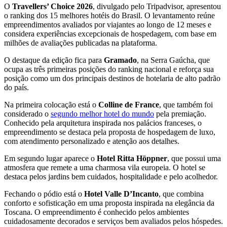
O
Travellers’ Choice 2026
, divulgado pelo Tripadvisor, apresentou
o ranking dos 15 melhores hotéis do Brasil. O levantamento reúne
empreendimentos avaliados por viajantes ao longo de 12 meses e
considera experiências excepcionais de hospedagem, com base em
milhões de avaliações publicadas na plataforma.
O destaque da edição fica para
Gramado
, na Serra Gaúcha, que
ocupa as três primeiras posições do ranking nacional e reforça sua
posição como um dos principais destinos de hotelaria de alto padrão
do país.
Na primeira colocação está o
Colline de France
, que também foi
considerado o
segundo melhor hotel do mundo
pela premiação.
Conhecido pela arquitetura inspirada nos palácios franceses, o
empreendimento se destaca pela proposta de hospedagem de luxo,
com atendimento personalizado e atenção aos detalhes.
Em segundo lugar aparece o
Hotel Ritta Höppner
, que possui uma
atmosfera que remete a uma charmosa vila europeia. O hotel se
destaca pelos jardins bem cuidados, hospitalidade e pelo acolhedor.
Fechando o pódio está o
Hotel Valle D’Incanto
, que combina
conforto e sofisticação em uma proposta inspirada na elegância da
Toscana. O empreendimento é conhecido pelos ambientes
cuidadosamente decorados e serviços bem avaliados pelos hóspedes.