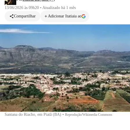
13/06/2026 às 09h20
•
Atualizado
há 1 mês
Compartilhar
Adicionar Itatiaia ao
Santana do Riacho, em Piatã (BA)
•
Reprodução/Wikimedia Commons