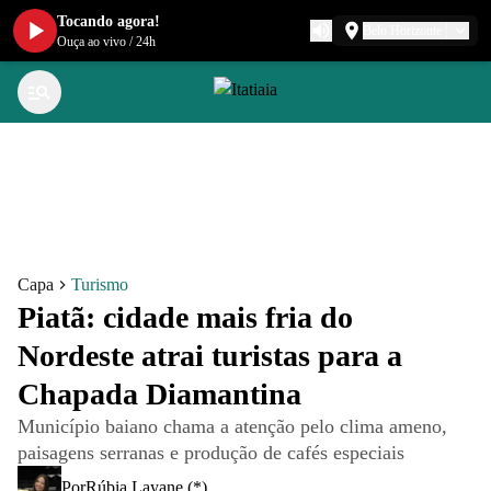
Tocando agora!
Belo Horizonte
Ouça ao vivo
/
24h
Capa
Turismo
Piatã: cidade mais fria do
Nordeste atrai turistas para a
Chapada Diamantina
Município baiano chama a atenção pelo clima ameno,
paisagens serranas e produção de cafés especiais
Por
Rúbia Layane (*)