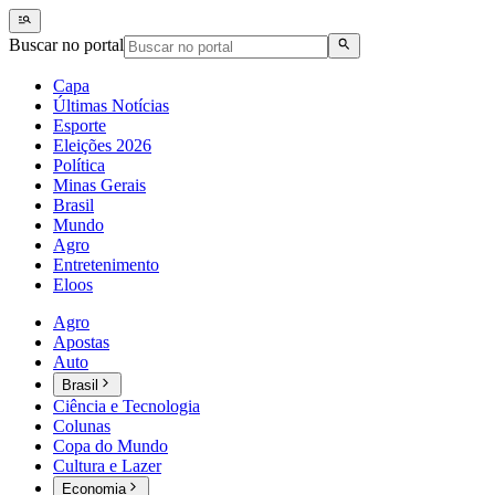
Buscar no portal
Capa
Últimas Notícias
Esporte
Eleições 2026
Política
Minas Gerais
Brasil
Mundo
Agro
Entretenimento
Eloos
Agro
Apostas
Auto
Brasil
Ciência e Tecnologia
Colunas
Copa do Mundo
Cultura e Lazer
Economia