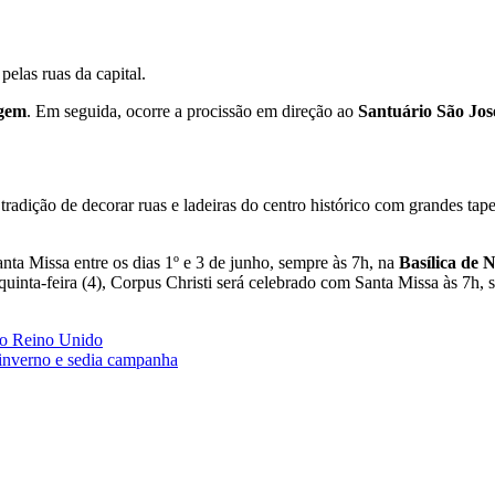
elas ruas da capital.
agem
. Em seguida, ocorre a procissão em direção ao
Santuário São Jos
radição de decorar ruas e ladeiras do centro histórico com grandes tapet
ta Missa entre os dias 1º e 3 de junho, sempre às 7h, na
Basílica de 
 quinta-feira (4), Corpus Christi será celebrado com Santa Missa às 7h, 
 no Reino Unido
 inverno e sedia campanha