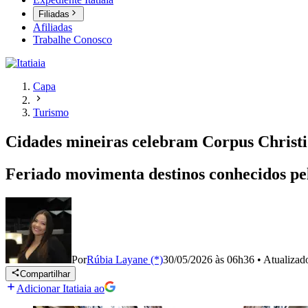
Filiadas
Afiliadas
Trabalhe Conosco
Capa
Turismo
Cidades mineiras celebram Corpus Christi 
Feriado movimenta destinos conhecidos pel
Por
Rúbia Layane (*)
30/05/2026 às 06h36
•
Atualiza
Compartilhar
Adicionar Itatiaia ao