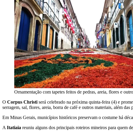
Ornamentação com tapetes feitos de pedras, areia, flores e out
O
Corpus Christi
será celebrado na próxima quinta-feira (4) e prome
serragem, sal, flores, areia, borra de café e outros materiais, além das 
Em Minas Gerais, municípios históricos preservam o costume há décadas
A
Itatiaia
reuniu alguns dos principais roteiros mineiros para quem d