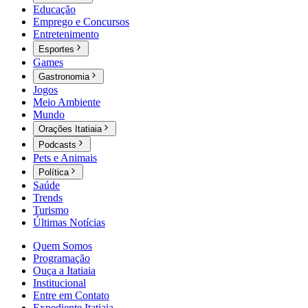
Educação
Emprego e Concursos
Entretenimento
Esportes
Games
Gastronomia
Jogos
Meio Ambiente
Mundo
Orações Itatiaia
Podcasts
Pets e Animais
Política
Saúde
Trends
Turismo
Últimas Notícias
Quem Somos
Programação
Ouça a Itatiaia
Institucional
Entre em Contato
Expediente Itatiaia