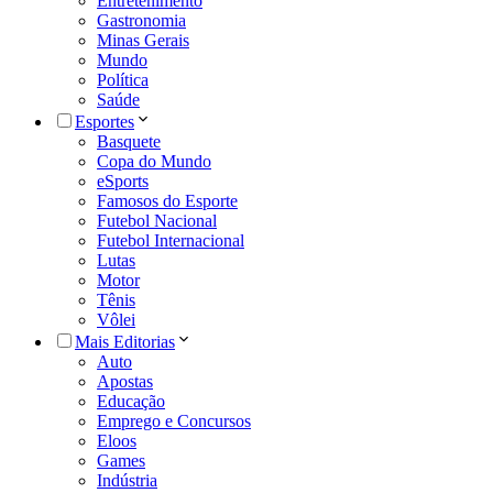
Entretenimento
Gastronomia
Minas Gerais
Mundo
Política
Saúde
Esportes
Basquete
Copa do Mundo
eSports
Famosos do Esporte
Futebol Nacional
Futebol Internacional
Lutas
Motor
Tênis
Vôlei
Mais Editorias
Auto
Apostas
Educação
Emprego e Concursos
Eloos
Games
Indústria