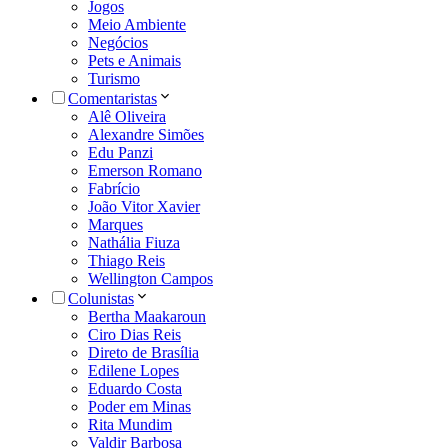
Jogos
Meio Ambiente
Negócios
Pets e Animais
Turismo
Comentaristas
Alê Oliveira
Alexandre Simões
Edu Panzi
Emerson Romano
Fabrício
João Vitor Xavier
Marques
Nathália Fiuza
Thiago Reis
Wellington Campos
Colunistas
Bertha Maakaroun
Ciro Dias Reis
Direto de Brasília
Edilene Lopes
Eduardo Costa
Poder em Minas
Rita Mundim
Valdir Barbosa