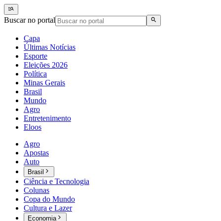
Buscar no portal
Capa
Últimas Notícias
Esporte
Eleições 2026
Política
Minas Gerais
Brasil
Mundo
Agro
Entretenimento
Eloos
Agro
Apostas
Auto
Brasil
Ciência e Tecnologia
Colunas
Copa do Mundo
Cultura e Lazer
Economia