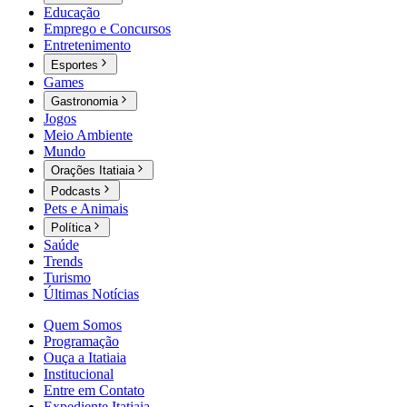
Educação
Emprego e Concursos
Entretenimento
Esportes
Games
Gastronomia
Jogos
Meio Ambiente
Mundo
Orações Itatiaia
Podcasts
Pets e Animais
Política
Saúde
Trends
Turismo
Últimas Notícias
Quem Somos
Programação
Ouça a Itatiaia
Institucional
Entre em Contato
Expediente Itatiaia