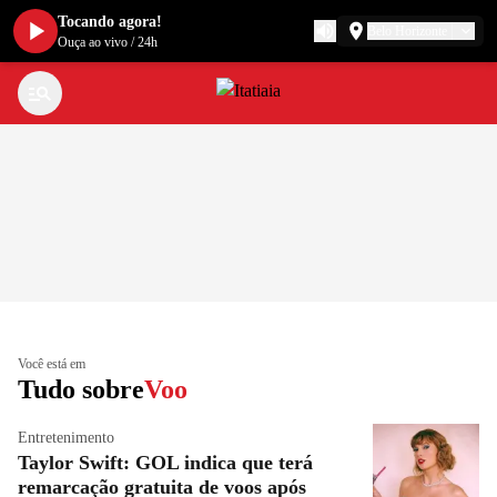
Tocando agora!
Belo Horizonte
Ouça ao vivo
/
24h
Você está em
Tudo sobre
Voo
Entretenimento
Taylor Swift: GOL indica que terá
remarcação gratuita de voos após