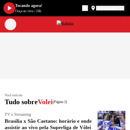
Tocando agora!
Belo Horizonte
Ouça ao vivo
/
24h
Você está em
Tudo sobre
Volei
(Página 2)
TV e Streaming
Brasília x São Caetano: horário e onde
assistir ao vivo pela Superliga de Vôlei