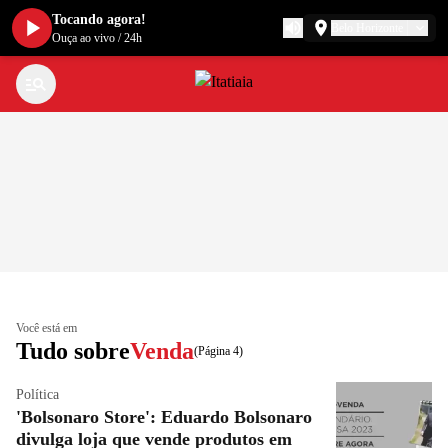
Tocando agora!
Belo Horizonte
Ouça ao vivo
/
24h
Você está em
Tudo sobre
Venda
(Página 4)
Política
'Bolsonaro Store': Eduardo Bolsonaro
divulga loja que vende produtos em