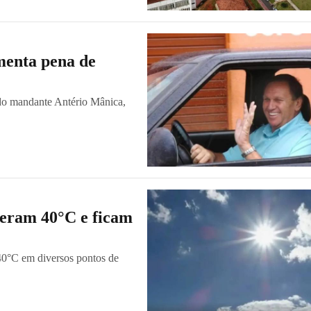
menta pena de
 do mandante Antério Mânica,
peram 40°C e ficam
40°C em diversos pontos de