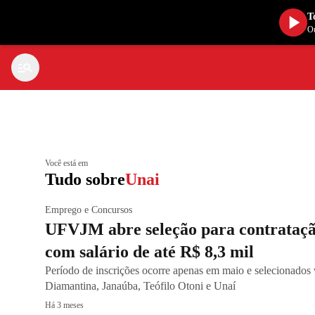
T
Ou
Você está em
Tudo sobre
Unai
Emprego e Concursos
UFVJM abre seleção para contratação
com salário de até R$ 8,3 mil
Período de inscrições ocorre apenas em maio e selecionados
Diamantina, Janaúba, Teófilo Otoni e Unaí
Há 3 meses