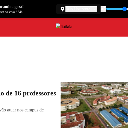
ocando agora!
Belo Horizonte
ça ao vivo
/
24h
 de 16 professores
 vão atuar nos campus de