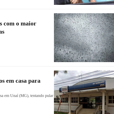
es com o maior
ras
nos em casa para
asa em Unaí (MG), tentando pular