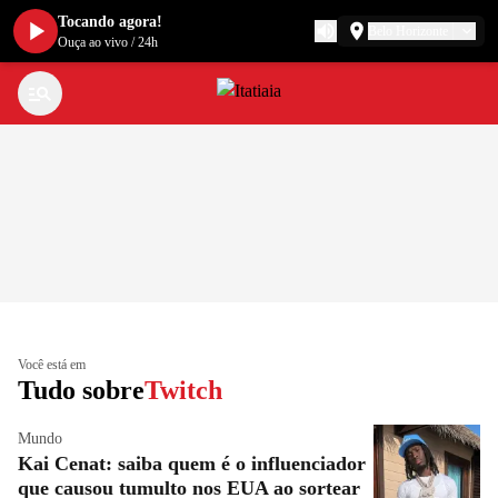
Tocando agora!
Belo Horizonte
Ouça ao vivo
/
24h
Você está em
Tudo sobre
Twitch
Mundo
Kai Cenat: saiba quem é o influenciador
que causou tumulto nos EUA ao sortear