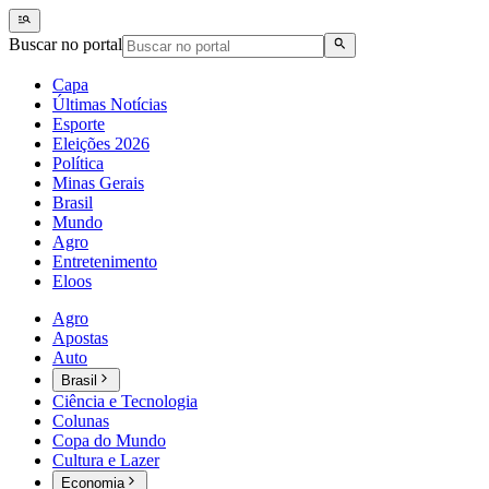
Buscar no portal
Capa
Últimas Notícias
Esporte
Eleições 2026
Política
Minas Gerais
Brasil
Mundo
Agro
Entretenimento
Eloos
Agro
Apostas
Auto
Brasil
Ciência e Tecnologia
Colunas
Copa do Mundo
Cultura e Lazer
Economia