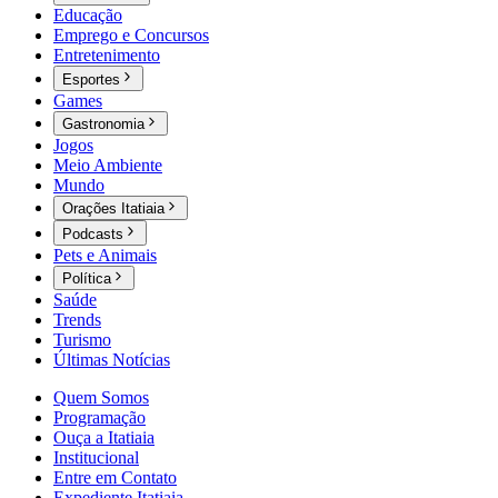
Educação
Emprego e Concursos
Entretenimento
Esportes
Games
Gastronomia
Jogos
Meio Ambiente
Mundo
Orações Itatiaia
Podcasts
Pets e Animais
Política
Saúde
Trends
Turismo
Últimas Notícias
Quem Somos
Programação
Ouça a Itatiaia
Institucional
Entre em Contato
Expediente Itatiaia