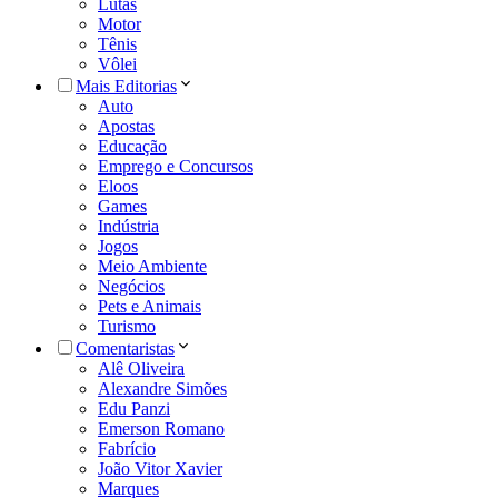
Lutas
Motor
Tênis
Vôlei
Mais Editorias
Auto
Apostas
Educação
Emprego e Concursos
Eloos
Games
Indústria
Jogos
Meio Ambiente
Negócios
Pets e Animais
Turismo
Comentaristas
Alê Oliveira
Alexandre Simões
Edu Panzi
Emerson Romano
Fabrício
João Vitor Xavier
Marques