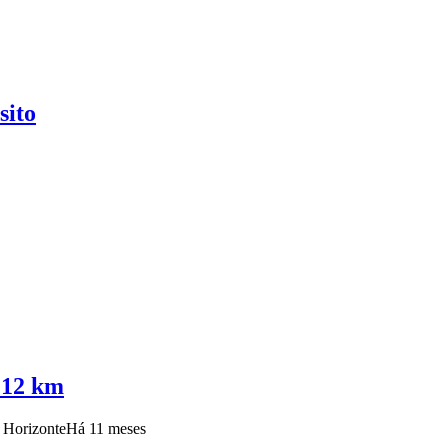
sito
a 12 km
o Horizonte
Há 11 meses