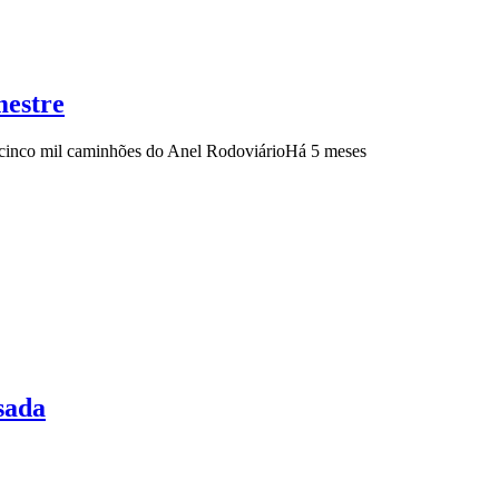
mestre
 cinco mil caminhões do Anel Rodoviário
Há 5 meses
sada