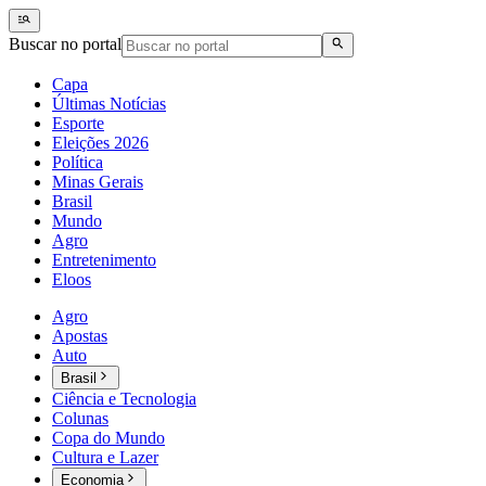
Buscar no portal
Capa
Últimas Notícias
Esporte
Eleições 2026
Política
Minas Gerais
Brasil
Mundo
Agro
Entretenimento
Eloos
Agro
Apostas
Auto
Brasil
Ciência e Tecnologia
Colunas
Copa do Mundo
Cultura e Lazer
Economia