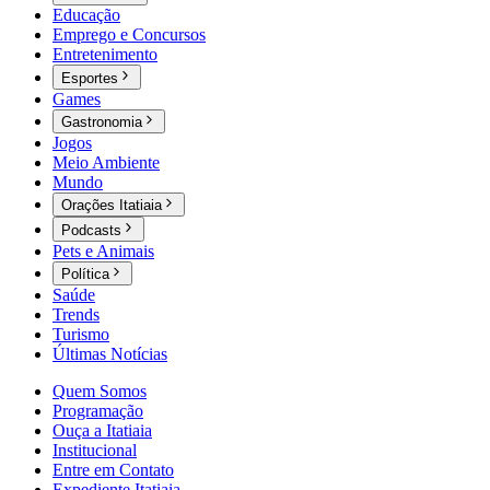
Educação
Emprego e Concursos
Entretenimento
Esportes
Games
Gastronomia
Jogos
Meio Ambiente
Mundo
Orações Itatiaia
Podcasts
Pets e Animais
Política
Saúde
Trends
Turismo
Últimas Notícias
Quem Somos
Programação
Ouça a Itatiaia
Institucional
Entre em Contato
Expediente Itatiaia