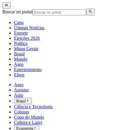
Buscar no portal
Capa
Últimas Notícias
Esporte
Eleições 2026
Política
Minas Gerais
Brasil
Mundo
Agro
Entretenimento
Eloos
Agro
Apostas
Auto
Brasil
Ciência e Tecnologia
Colunas
Copa do Mundo
Cultura e Lazer
Economia