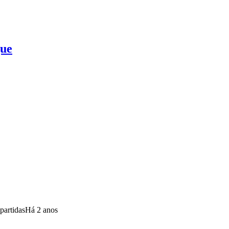
gue
partidas
Há 2 anos