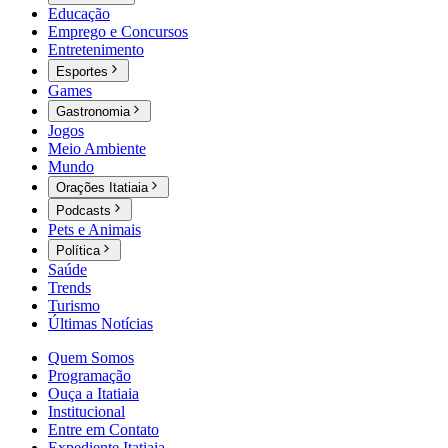
Educação
Emprego e Concursos
Entretenimento
Esportes
Games
Gastronomia
Jogos
Meio Ambiente
Mundo
Orações Itatiaia
Podcasts
Pets e Animais
Política
Saúde
Trends
Turismo
Últimas Notícias
Quem Somos
Programação
Ouça a Itatiaia
Institucional
Entre em Contato
Expediente Itatiaia