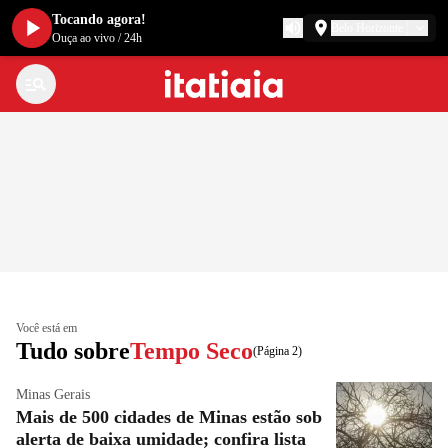
Tocando agora!
Belo Horizonte
Ouça ao vivo
/
24h
Você está em
Tudo sobre
Tempo Seco
(Página 2)
Minas Gerais
Mais de 500 cidades de Minas estão sob
alerta de baixa umidade; confira lista