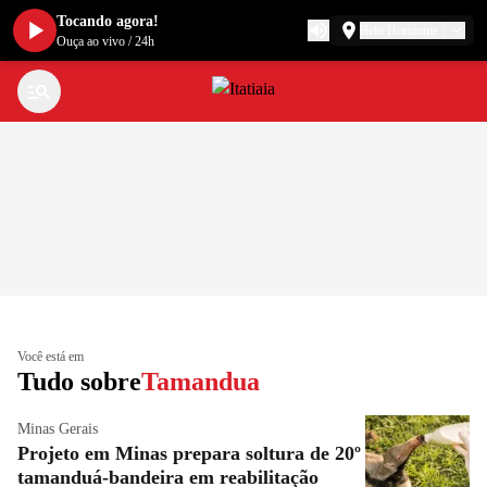
Tocando agora!
Belo Horizonte
Ouça ao vivo
/
24h
Você está em
Tudo sobre
Tamandua
Minas Gerais
Projeto em Minas prepara soltura de 20º
tamanduá-bandeira em reabilitação