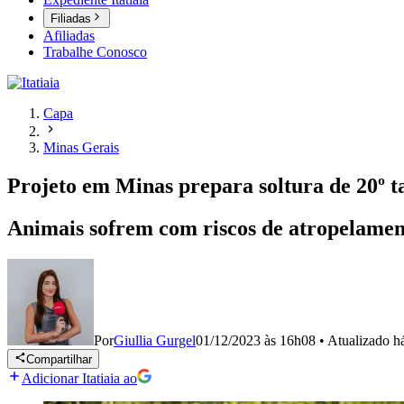
Filiadas
Afiliadas
Trabalhe Conosco
Capa
Minas Gerais
Projeto em Minas prepara soltura de 20º 
Animais sofrem com riscos de atropelamento
Por
Giullia Gurgel
01/12/2023 às 16h08
•
Atualizado
h
Compartilhar
Adicionar Itatiaia ao