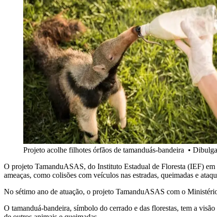
Projeto acolhe filhotes órfãos de tamanduás-bandeira
•
Dibulga
O projeto TamanduASAS, do Instituto Estadual de Floresta (IEF) em
ameaças, como colisões com veículos nas estradas, queimadas e ataques 
No sétimo ano de atuação, o projeto TamanduASAS com o Ministério P
O tamanduá-bandeira, símbolo do cerrado e das florestas, tem a visão
de outros animais e queimadas.