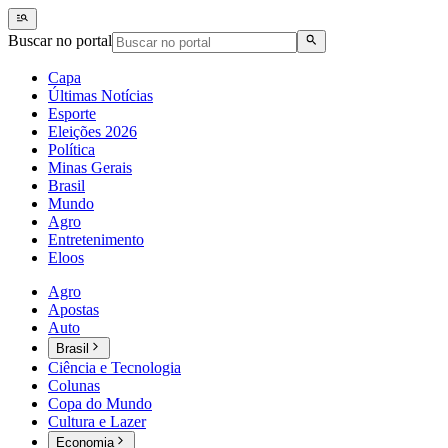
Buscar no portal
Capa
Últimas Notícias
Esporte
Eleições 2026
Política
Minas Gerais
Brasil
Mundo
Agro
Entretenimento
Eloos
Agro
Apostas
Auto
Brasil
Ciência e Tecnologia
Colunas
Copa do Mundo
Cultura e Lazer
Economia