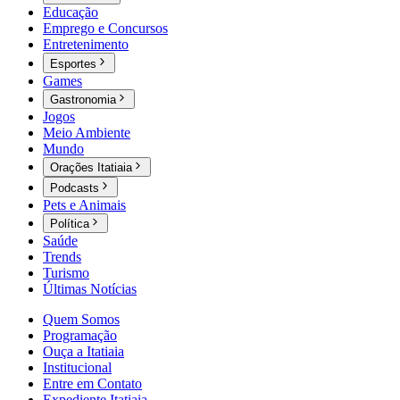
Educação
Emprego e Concursos
Entretenimento
Esportes
Games
Gastronomia
Jogos
Meio Ambiente
Mundo
Orações Itatiaia
Podcasts
Pets e Animais
Política
Saúde
Trends
Turismo
Últimas Notícias
Quem Somos
Programação
Ouça a Itatiaia
Institucional
Entre em Contato
Expediente Itatiaia