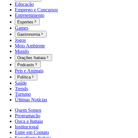
Educação
Emprego e Concursos
Entretenimento
Esportes
Games
Gastronomia
Jogos
Meio Ambiente
Mundo
Orações Itatiaia
Podcasts
Pets e Animais
Política
Saúde
Trends
Turismo
Últimas Notícias
Quem Somos
Programação
Ouça a Itatiaia
Institucional
Entre em Contato
Expediente Itatiaia