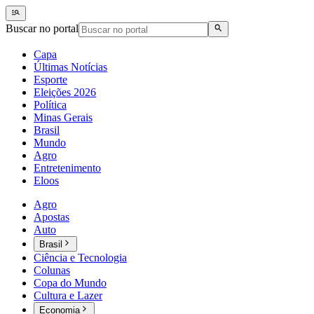
Buscar no portal
Capa
Últimas Notícias
Esporte
Eleições 2026
Política
Minas Gerais
Brasil
Mundo
Agro
Entretenimento
Eloos
Agro
Apostas
Auto
Brasil
Ciência e Tecnologia
Colunas
Copa do Mundo
Cultura e Lazer
Economia