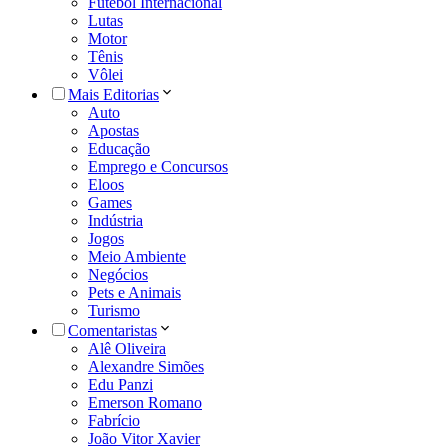
Futebol Internacional
Lutas
Motor
Tênis
Vôlei
Mais Editorias
Auto
Apostas
Educação
Emprego e Concursos
Eloos
Games
Indústria
Jogos
Meio Ambiente
Negócios
Pets e Animais
Turismo
Comentaristas
Alê Oliveira
Alexandre Simões
Edu Panzi
Emerson Romano
Fabrício
João Vitor Xavier