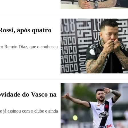
Rossi, após quatro
ico Ramón Díaz, que o conheceu
ovidade do Vasco na
te já assinou com o clube e ainda