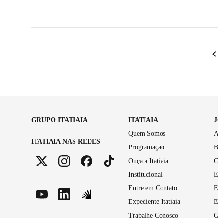
GRUPO ITATIAIA
ITATIAIA
Quem Somos
A
ITATIAIA NAS REDES
Programação
B
Ouça a Itatiaia
C
Institucional
E
Entre em Contato
E
Expediente Itatiaia
E
Trabalhe Conosco
G