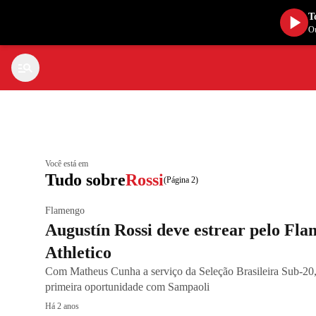
T
Ou
Você está em
Tudo sobre
Rossi
(Página 2)
Flamengo
Augustín Rossi deve estrear pelo Fla
Athletico
Com Matheus Cunha a serviço da Seleção Brasileira Sub-20,
primeira oportunidade com Sampaoli
Há 2 anos