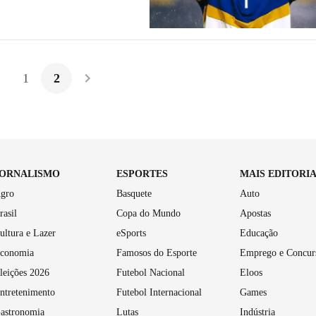
1
2
JORNALISMO
ESPORTES
MAIS EDITORI
gro
Basquete
Auto
rasil
Copa do Mundo
Apostas
ultura e Lazer
eSports
Educação
conomia
Famosos do Esporte
Emprego e Concur
leições 2026
Futebol Nacional
Eloos
ntretenimento
Futebol Internacional
Games
astronomia
Lutas
Indústria