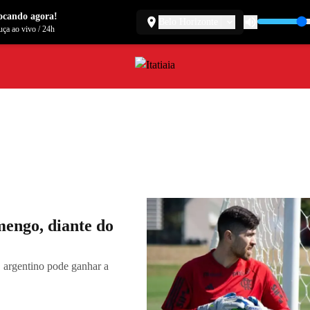
ocando agora!
Belo Horizonte
ça ao vivo
/
24h
mengo, diante do
 argentino pode ganhar a