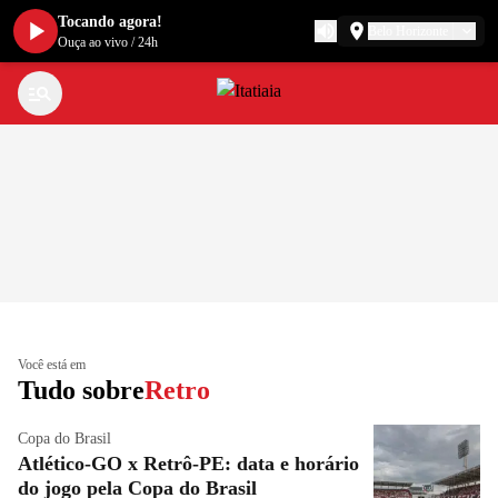
Tocando agora!
Belo Horizonte
Ouça ao vivo
/
24h
Você está em
Tudo sobre
Retro
Copa do Brasil
Atlético-GO x Retrô-PE: data e horário
do jogo pela Copa do Brasil