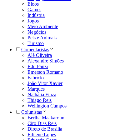
Eloos
Games
Indústria
Jogos
Meio Ambiente
Negócios
Pets e Animais
Turismo
Comentaristas
Alê Oliveira
Alexandre Simões
Edu Panzi
Emerson Romano
Fabrício
João Vitor Xavier
Marques
Nathália Fiuza
Thiago Reis
Wellington Campos
Colunistas
Bertha Maakaroun
Ciro Dias Reis
Direto de Brasília
Edilene Lopes