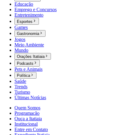
Educação
Emprego e Concursos
Entretenimento
Esportes
Games
Gastronomia
Jogos
Meio Ambiente
Mundo
Orações Itatiaia
Podcasts
Pets e Animais
Política
Saúde
Trends
Turismo
Últimas Notícias
Quem Somos
Programação
Ouça a Itatiaia
Institucional
Entre em Contato
Expediente Itatiaia