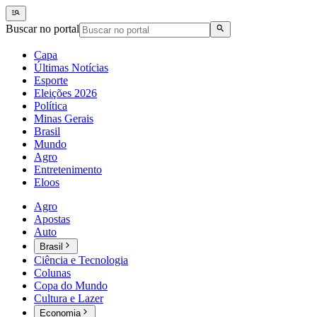
Buscar no portal
Capa
Últimas Notícias
Esporte
Eleições 2026
Política
Minas Gerais
Brasil
Mundo
Agro
Entretenimento
Eloos
Agro
Apostas
Auto
Brasil
Ciência e Tecnologia
Colunas
Copa do Mundo
Cultura e Lazer
Economia