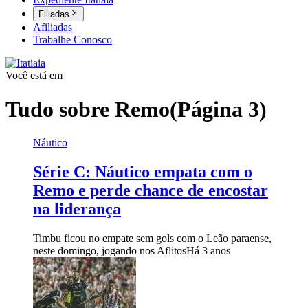
Filiadas
Afiliadas
Trabalhe Conosco
Você está em
Tudo sobre
Remo
(Página 3)
Náutico
Série C: Náutico empata com o
Remo e perde chance de encostar
na liderança
Timbu ficou no empate sem gols com o Leão paraense,
neste domingo, jogando nos Aflitos
Há 3 anos