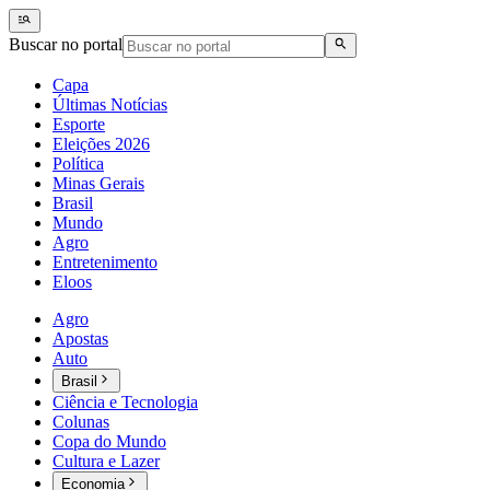
Buscar no portal
Capa
Últimas Notícias
Esporte
Eleições 2026
Política
Minas Gerais
Brasil
Mundo
Agro
Entretenimento
Eloos
Agro
Apostas
Auto
Brasil
Ciência e Tecnologia
Colunas
Copa do Mundo
Cultura e Lazer
Economia