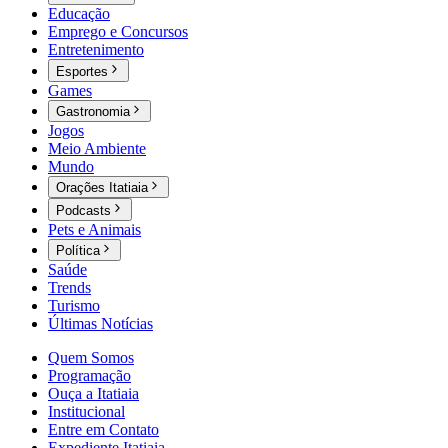
Educação
Emprego e Concursos
Entretenimento
Esportes
Games
Gastronomia
Jogos
Meio Ambiente
Mundo
Orações Itatiaia
Podcasts
Pets e Animais
Política
Saúde
Trends
Turismo
Últimas Notícias
Quem Somos
Programação
Ouça a Itatiaia
Institucional
Entre em Contato
Expediente Itatiaia