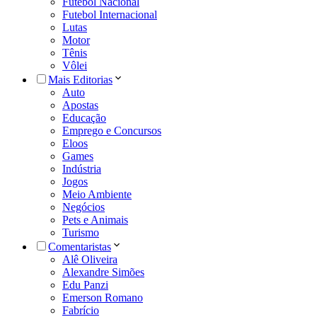
Futebol Nacional
Futebol Internacional
Lutas
Motor
Tênis
Vôlei
Mais Editorias
Auto
Apostas
Educação
Emprego e Concursos
Eloos
Games
Indústria
Jogos
Meio Ambiente
Negócios
Pets e Animais
Turismo
Comentaristas
Alê Oliveira
Alexandre Simões
Edu Panzi
Emerson Romano
Fabrício