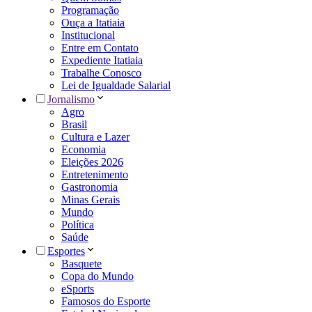
Programação
Ouça a Itatiaia
Institucional
Entre em Contato
Expediente Itatiaia
Trabalhe Conosco
Lei de Igualdade Salarial
Jornalismo
Agro
Brasil
Cultura e Lazer
Economia
Eleições 2026
Entretenimento
Gastronomia
Minas Gerais
Mundo
Política
Saúde
Esportes
Basquete
Copa do Mundo
eSports
Famosos do Esporte