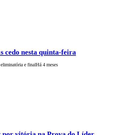
 cedo nesta quinta-feira
liminatória e final
Há 4 meses
por vitória na Prova do Líder