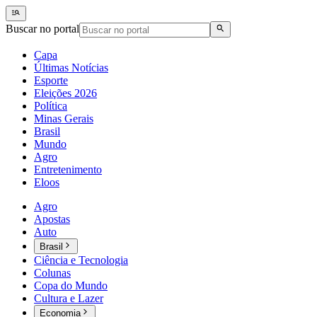
Buscar no portal
Capa
Últimas Notícias
Esporte
Eleições 2026
Política
Minas Gerais
Brasil
Mundo
Agro
Entretenimento
Eloos
Agro
Apostas
Auto
Brasil
Ciência e Tecnologia
Colunas
Copa do Mundo
Cultura e Lazer
Economia