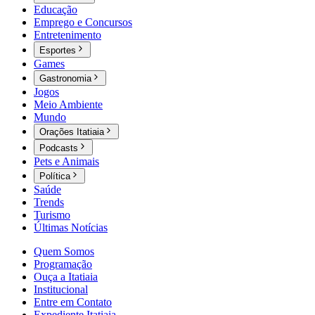
Educação
Emprego e Concursos
Entretenimento
Esportes
Games
Gastronomia
Jogos
Meio Ambiente
Mundo
Orações Itatiaia
Podcasts
Pets e Animais
Política
Saúde
Trends
Turismo
Últimas Notícias
Quem Somos
Programação
Ouça a Itatiaia
Institucional
Entre em Contato
Expediente Itatiaia