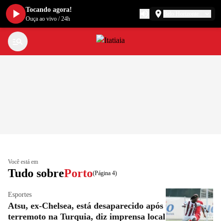
Tocando agora!
Belo Horizonte
Ouça ao vivo
/
24h
Você está em
Tudo sobre
Porto
(Página 4)
Esportes
Atsu, ex-Chelsea, está desaparecido após
terremoto na Turquia, diz imprensa local