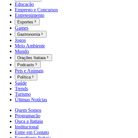
Educação
Emprego e Concursos
Entretenimento
Esportes
Games
Gastronomia
Jogos
Meio Ambiente
Mundo
Orações Itatiaia
Podcasts
Pets e Animais
Política
Saúde
Trends
Turismo
Últimas Notícias
Quem Somos
Programação
Ouça a Itatiaia
Institucional
Entre em Contato
Expediente Itatiaia