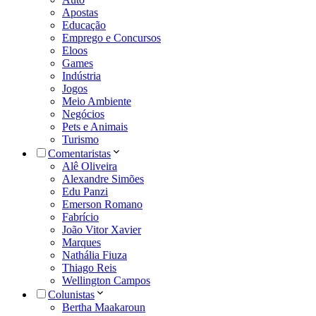
Apostas
Educação
Emprego e Concursos
Eloos
Games
Indústria
Jogos
Meio Ambiente
Negócios
Pets e Animais
Turismo
Comentaristas
Alê Oliveira
Alexandre Simões
Edu Panzi
Emerson Romano
Fabrício
João Vitor Xavier
Marques
Nathália Fiuza
Thiago Reis
Wellington Campos
Colunistas
Bertha Maakaroun