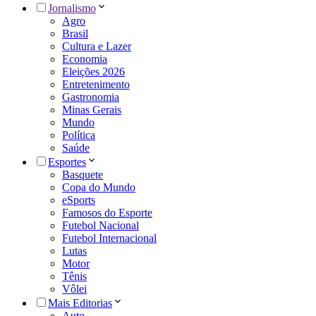
Jornalismo
Agro
Brasil
Cultura e Lazer
Economia
Eleições 2026
Entretenimento
Gastronomia
Minas Gerais
Mundo
Política
Saúde
Esportes
Basquete
Copa do Mundo
eSports
Famosos do Esporte
Futebol Nacional
Futebol Internacional
Lutas
Motor
Tênis
Vôlei
Mais Editorias
Auto