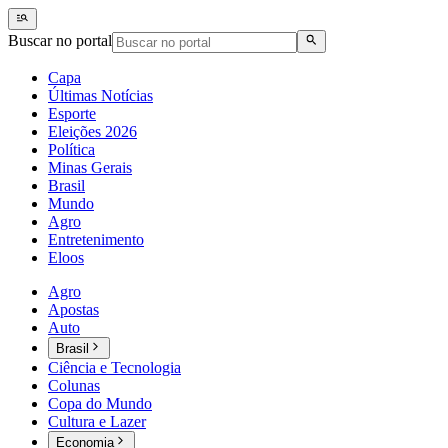
Buscar no portal
Capa
Últimas Notícias
Esporte
Eleições 2026
Política
Minas Gerais
Brasil
Mundo
Agro
Entretenimento
Eloos
Agro
Apostas
Auto
Brasil
Ciência e Tecnologia
Colunas
Copa do Mundo
Cultura e Lazer
Economia